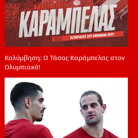
Κολύμβηση: Ο Τάσος Καράμπελας στον
Ολυμπιακό!