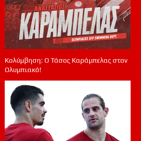
Κολύμβηση: Ο Τάσος Καράμπελας στον
Ολυμπιακό!