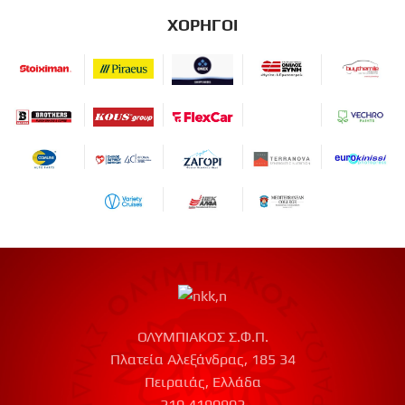
ΧΟΡΗΓΟΙ
ΟΛΥΜΠΙΑΚΟΣ Σ.Φ.Π.
Πλατεία Αλεξάνδρας, 185 34
Πειραιάς, Ελλάδα
210 4190902