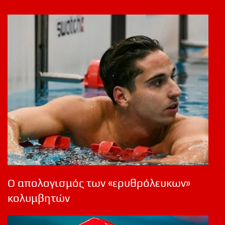
Ο απολογισμός των «ερυθρόλευκων»
κολυμβητών