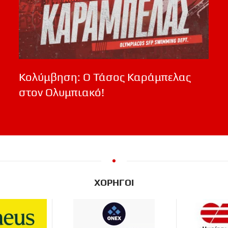
Κολύμβηση: Ο Τάσος Καράμπελας
στον Ολυμπιακό!
ΧΟΡΗΓΟΙ