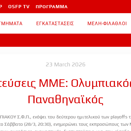
P
OSFP TV
ΠΡΟΓΡΑΜΜΑ
TMHMATA
ΕΓΚΑΤΑΣΤΑΣΕΙΣ
ΜΕΛΗ-ΦΙΛΑΘΛΟΙ
23 March 2026
τεύσεις ΜΜΕ: Ολυμπιακό
Παναθηναϊκός
ΙΑΚΟΥ Σ.Φ.Π., ενόψει του δεύτερου ημιτελικού των playoffs 
 το Σάββατο (28/3, 20:30), ενημερώνει τους εκπροσώπους τω