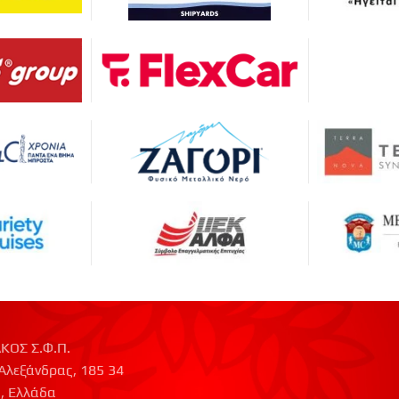
ΚΟΣ Σ.Φ.Π.
Αλεξάνδρας, 185 34
, Ελλάδα