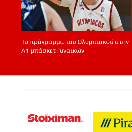
Το πρόγραμμα του Ολυμπιακού στην
Α1 μπάσκετ Γυναικών