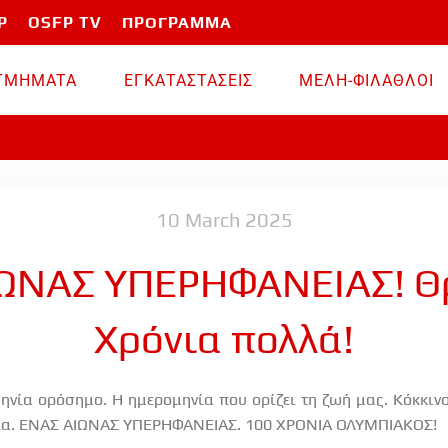
P
OSFP TV
ΠΡΟΓΡΑΜΜΑ
TMHMATA
ΕΓΚΑΤΑΣΤΑΣΕΙΣ
ΜΕΛΗ-ΦΙΛΑΘΛΟΙ
10 March 2025
ΩΝΑΣ ΥΠΕΡΗΦΑΝΕΙΑΣ! Θρ
Χρόνια πολλά!
νία ορόσημο. Η ημερομηνία που ορίζει τη ζωή μας. Κόκκινο
ορία. ΕΝΑΣ ΑΙΩΝΑΣ ΥΠΕΡΗΦΑΝΕΙΑΣ. 100 ΧΡΟΝΙΑ ΟΛΥΜΠΙΑΚΟΣ!