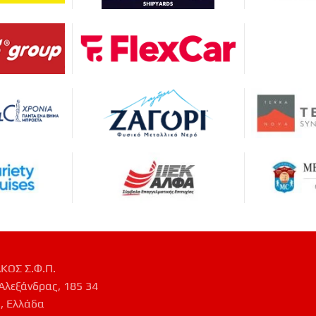
ΚΟΣ Σ.Φ.Π.
Αλεξάνδρας, 185 34
, Ελλάδα