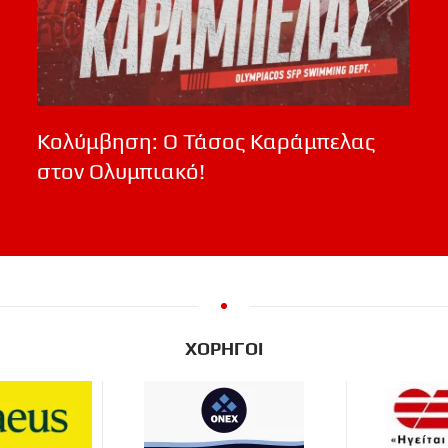
Κολύμβηση: Ο Τάσος Καράμπελας
στον Ολυμπιακό!
ΧΟΡΗΓΟΙ