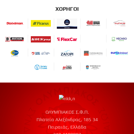
ΧΟΡΗΓΟΙ
ΟΛΥΜΠΙΑΚΟΣ Σ.Φ.Π.
Πλατεία Αλεξάνδρας, 185 34
Πειραιάς, Ελλάδα