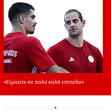
«Είμαστε σε πολύ καλό επίπεδο»