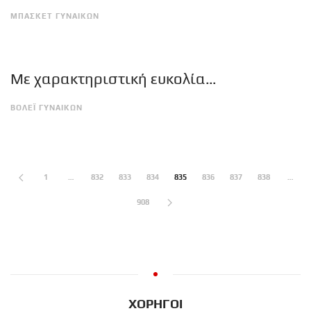
ΜΠΑΣΚΕΤ ΓΥΝΑΙΚΩΝ
Με χαρακτηριστική ευκολία…
ΒΟΛΕΪ ΓΥΝΑΙΚΩΝ
1
…
832
833
834
835
836
837
838
…
908
ΧΟΡΗΓΟΙ