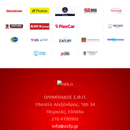
ΟΛΥΜΠΙΑΚΟΣ Σ.Φ.Π.
Πλατεία Αλεξάνδρας, 185 34
Πειραιάς, Ελλάδα
210 4190902
info@osfp.gr