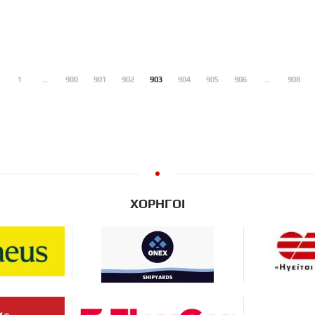
1
…
900
901
902
903
904
905
906
…
908
ΧΟΡΗΓΟΙ