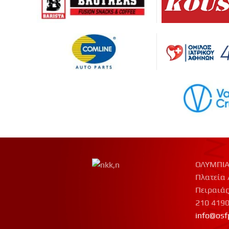
ΟΛΥΜΠΙΑ
Πλατεία 
Πειραιάς
210 419
info@osf