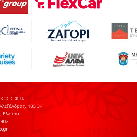
ΚΟΣ Σ.Φ.Π.
Αλεξάνδρας, 185 34
, Ελλάδα
0902
p.gr