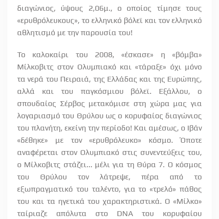
διαγώνιος, ύψους 2,06μ., ο οποίος τίμησε τους
«ερυθρόλευκους», το ελληνικό βόλεϊ και τον ελληνικό
αθλητισμό με την παρουσία του!
Το καλοκαίρι του 2008, «έσκασε» η «βόμβα»
Μίλκοβιτς στον Ολυμπιακό και «τάραξε» όχι μόνο
τα νερά του Πειραιά, της Ελλάδας και της Ευρώπης,
αλλά και του παγκόσμιου βόλεϊ. Εξάλλου, ο
σπουδαίος Σέρβος μετακόμισε στη χώρα μας για
λογαριασμό του Θρύλου ως ο κορυφαίος διαγώνιος
του πλανήτη, εκείνη την περίοδο! Και αμέσως, ο Ιβάν
«δέθηκε» με τον «ερυθρόλευκο» κόσμο. Όποτε
αναφέρεται στον Ολυμπιακό στις συνεντεύξεις του,
ο Μίλκοβιτς στάζει... μέλι για τη Θύρα 7. Ο κόσμος
του Θρύλου τον λάτρεψε, πέρα από το
εξωπραγματικό του ταλέντο, για το «τρελό» πάθος
του και τα ηγετικά του χαρακτηριστικά. Ο «Μίλκο»
ταίριαζε απόλυτα στο
DNA
του κορυφαίου