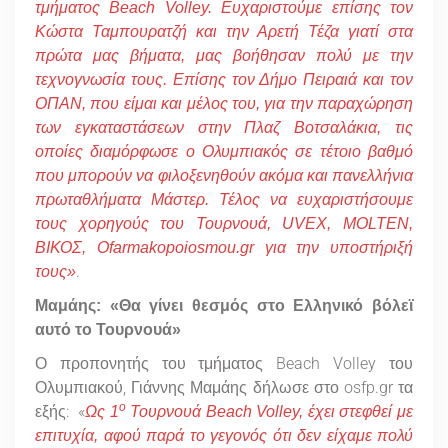
τμήματος
Beach
Volley
. Ευχαριστούμε επίσης τον
Κώστα Ταμπουρατζή και την Αρετή Τέζα γιατί στα
πρώτα μας βήματα, μας βοήθησαν πολύ με την
τεχνογνωσία τους. Επίσης τον Δήμο Πειραιά και τον
ΟΠΑΝ, που είμαι και μέλος του, για την παραχώρηση
των εγκαταστάσεων στην Πλαζ Βοτσαλάκια, τις
οποίες διαμόρφωσε ο Ολυμπιακός σε τέτοιο βαθμό
που μπορούν να φιλοξενηθούν ακόμα και πανελλήνια
πρωταθλήματα Μάστερ. Τέλος να ευχαριστήσουμε
τους χορηγούς του Τουρνουά, UVEX, MOLTEN,
ΒΙΚΟΣ, Ofarmakopoiosmou.gr για την υποστήριξή
.
τους»
Μαμάης: «Θα γίνει θεσμός στο Ελληνικό βόλεϊ
αυτό το Τουρνουά»
Ο προπονητής του τμήματος Beach Volley του
Ολυμπιακού, Γιάννης Μαμάης δήλωσε στο osfp.gr τα
ο
εξής: «
Ως 1
Τουρνουά Beach Volley, έχει στεφθεί με
επιτυχία, αφού παρά το γεγονός ότι δεν είχαμε πολύ