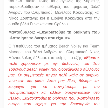
τον Ολυμπιακό! Τέλος τους αγώνες της Κυριακής
παρακολούθησαν οι αθλητές του τμήματος βόλεϊ
Ανδρών του Ολυμπιακού, Μενέλαος Κοκκινάκης και
Νίκος Ζουπάνης και η Ειρήνη Κοκκινάκη από την
ομάδα βόλεϊ Γυναικών του Θρύλου.
Μαντούβαλος: «Ευχαριστούμε τη διοίκηση που
υλοποίησε το όνειρο που είχαμε»
Ο Υπεύθυνος του τμήματος Beach Volley και Team
Manager του Βόλεϊ Ανδρών του Ολυμπιακού, Νίκος
Μάντουβαλος δήλωσε στο osfp.gr τα εξής:
«Είμαστε
πολύ χαρούμενοι με την διεξαγωγή του 1
o
υ
Τουρνουά
Beach
Volley
που διοργάνωσε ο σύλλογός
μας. Οι συμμετοχές πήγαν πολύ καλά σε αντρικό,
γυναικείο και μικτό. Αυτό μας δίνει, δύναμη και
κουράγιο για να συνεχίσουμε με την
πραγματοποίηση και άλλων διοργανώσεων στο
μέλλον. Ευχαριστούμε τη διοίκηση που υλοποίησε το
όνειρο που είχαμε για την δημιουργία του