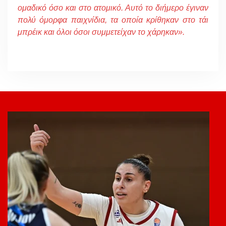
ομαδικό όσο και στο ατομικό. Αυτό το διήμερο έγιναν
πολύ όμορφα παιχνίδια, τα οποία κρίθηκαν στο τάι
μπρέικ και όλοι όσοι συμμετείχαν το χάρηκαν».