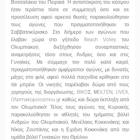
Βοτσαλάκια του Πειραιά. Η ανταπόκριση του κόσμου
ήταν τεράστια τόσο σε συμμετοχή όσο και σε
προσέλευση αφού αρκετοί θεατές παρακολούθησαν
τους αγώνες που πραγματοποιήθηκαν το
Σαββατοκύριακο. Στο διήμερο των αγώνων που
έλαβαν χώρα στο γήπεδο Beach Volley του
Ολυμπιακού, διεξήχθησαν συναρπαστικές
αναμετρήσεις τόσο στους Άνδρες όσο και στις
Γυναίκες. Με σύμμαχο τον πολύ καλό καιρό,
πραγματοποιήθηκαν αμφίρροποι αγώνες, με δυνατές
μάχες στο φιλέ, αφού πολλά παιχνίδια κρίθηκαν στο
τάι μπρέικ. Οι νικητές παρέλαβαν δώρα από τους
χορηγούς της διοργάνωσης, BIKOΣ, ΜOLTEN, UVEX,
Ofarmakopoiosmou.gr καθώς και δώρα έκπληξη από
τον Ολυμπιακό! Τέλος τους αγώνες της Κυριακής
παρακολούθησαν οι αθλητές του τμήματος βόλεϊ
Ανδρών του Ολυμπιακού, Μενέλαος Κοκκινάκης και
Νίκος Ζουπάνης και η Ειρήνη Κοκκινάκη από την
ομάδα βόλεϊ Γυναικών του Θρύλου.