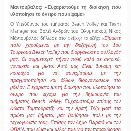
Μαντούβαλος: «Ευχαριστούμε τη διοίκηση που
υλοποίησε το όνειρο που είχαμε»
Ο Υπεύθυνος του τμήματος Beach Volley και Team
Manager του Βόλεϊ Ανδρών του Ολυμπιακού, Νίκος
Μάντουβαλος δήλωσε στο osfp.gr τα εξής:
«Είμαστε
πολύ χαρούμενοι με την διεξαγωγή του 1
o
υ
Τουρνουά
Beach
Volley
που διοργάνωσε ο σύλλογός
μας. Οι συμμετοχές πήγαν πολύ καλά σε αντρικό,
γυναικείο και μικτό. Αυτό μας δίνει, δύναμη και
κουράγιο για να συνεχίσουμε με την
πραγματοποίηση και άλλων διοργανώσεων στο
μέλλον. Ευχαριστούμε τη διοίκηση που υλοποίησε το
όνειρο που είχαμε για την δημιουργία του
τμήματος
Beach
Volley
. Ευχαριστούμε επίσης τον
Κώστα Ταμπουρατζή και την Αρετή Τέζα γιατί στα
πρώτα μας βήματα, μας βοήθησαν πολύ με την
τεχνογνωσία τους. Επίσης τον Δήμο Πειραιά και τον
ΟΠΑΝ, που είμαι και μέλος του, για την παραχώρηση