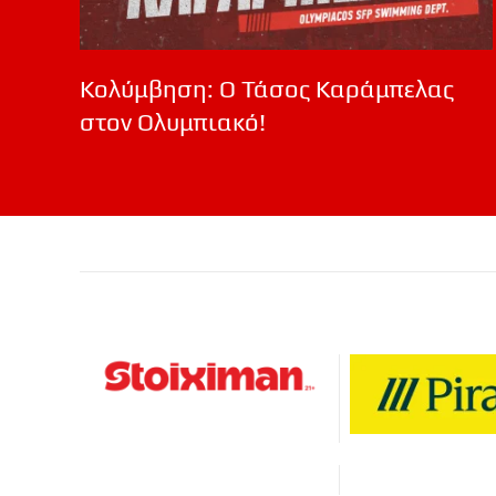
Κολύμβηση: Ο Τάσος Καράμπελας
στον Ολυμπιακό!