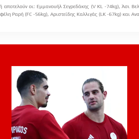
 αποτελούν οι: Εμμανουήλ Σεγρεδάκης (V KL -74kg), Άσι Βε
εφέλη Ραρή (FC -56kg), Αριστείδης Καλλιγάς (LK -67kg) και 