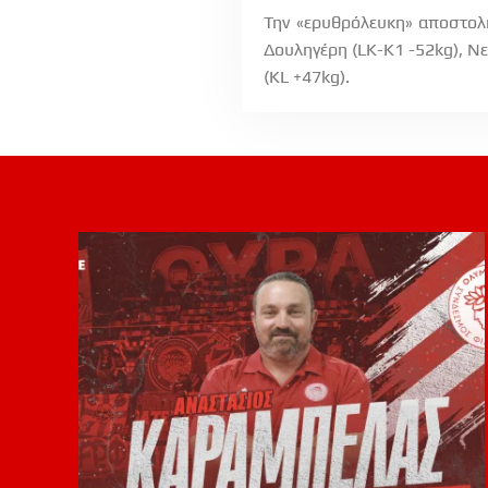
Την «ερυθρόλευκη» αποστολή
Δουληγέρη (LK-K1 -52kg), Ν
(KL +47kg).