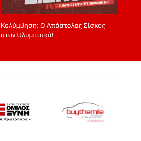
Κολύμβηση: Ο Απόστολος Σίσκος
στον Ολυμπιακό!