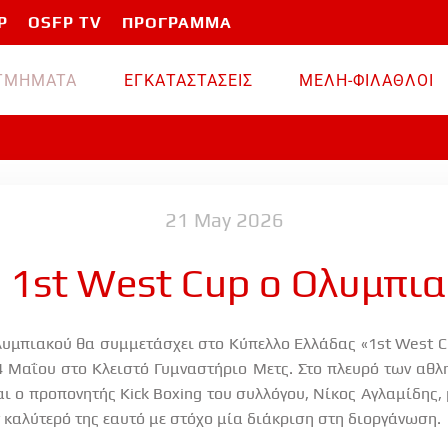
P
OSFP TV
ΠΡΟΓΡΑΜΜΑ
TMHMATA
ΕΓΚΑΤΑΣΤΑΣΕΙΣ
ΜΕΛΗ-ΦΙΛΑΘΛΟΙ
21 May 2026
 1st West Cup ο Ολυμπι
λυμπιακού θα συμμετάσχει στο Κύπελλο Ελλάδας «1st West Cu
24 Μαΐου στο Κλειστό Γυμναστήριο Μετς. Στο πλευρό των αθλ
ι ο προπονητής Kick Boxing του συλλόγου, Νίκος Αγλαμίδης,
ν καλύτερό της εαυτό με στόχο μία διάκριση στη διοργάνωση.