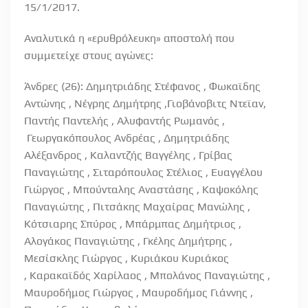
15/1/2017.
Αναλυτικά η «ερυθρόλευκη» αποστολή που
συμμετείχε στους αγώνες:
Άνδρες (26): Δημητριάδης Στέφανος , Φωκαϊδης
Αντώνης , Νέγρης Δημήτρης ,Γιοβάνοβιτς Ντεϊαν,
Παντής Παντελής , Αλυφαντής Ρωμανός ,
Γεωργακόπουλος Ανδρέας , Δημητριάδης
Αλέξανδρος , Καλαντζής Βαγγέλης , Γρίβας
Παναγιώτης , Σιταρόπουλος Στέλιος , Ευαγγέλου
Γιώργος , Μπούνταλης Αναστάσης , Καψοκόλης
Παναγιώτης , Πιτσάκης Μαχαίρας Μανώλης ,
Κότσιαρης Σπύρος , Μπάρμπας Δημήτριος ,
Αλογάκος Παναγιώτης , Γκέλης Δημήτρης ,
Μεσίσκλης Γιώργος , Κυριάκου Κυριάκος
, Καρακαϊδός Χαρίλαος , Μπολάνος Παναγιώτης ,
Μαυροδήμος Γιώργος , Μαυροδήμος Γιάννης ,