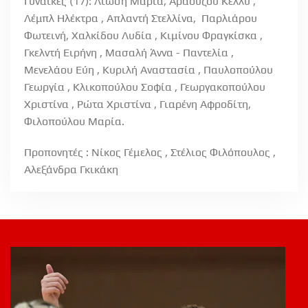
Γυναίκες (17): Λιώση Μαρία, Αραούζου Κέλλυ ,
Λέμπλ Ηλέκτρα , Απλαντή Στελλίνα, Παρλιάρου
Φωτεινή, Χαλκίδου Λυδία , Κιμίνου Φραγκίσκα ,
Γκελντή Ειρήνη , Μασαλή Άννα - Παντελία ,
Μενελάου Εύη , Κυριλή Αναστασία , Παυλοπούλου
Γεωργία , Κλικοπούλου Σοφία , Γεωργακοπούλου
Χριστίνα , Ρώτα Χριστίνα , Γιαρένη Αφροδίτη,
Φιλοπούλου Μαρία.
Προπονητές : Νίκος Γέμελος , Στέλιος Φιλόπουλος ,
Αλεξάνδρα Γκικάκη