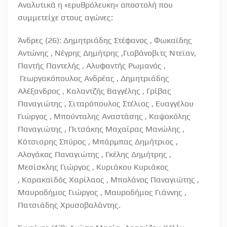
Αναλυτικά η «ερυθρόλευκη» αποστολή που
συμμετείχε στους αγώνες:
Άνδρες (26): Δημητριάδης Στέφανος , Φωκαϊδης
Αντώνης , Νέγρης Δημήτρης ,Γιοβάνοβιτς Ντεϊαν,
Παντής Παντελής , Αλυφαντής Ρωμανός ,
Γεωργακόπουλος Ανδρέας , Δημητριάδης
Αλέξανδρος , Καλαντζής Βαγγέλης , Γρίβας
Παναγιώτης , Σιταρόπουλος Στέλιος , Ευαγγέλου
Γιώργος , Μπούνταλης Αναστάσης , Καψοκόλης
Παναγιώτης , Πιτσάκης Μαχαίρας Μανώλης ,
Κότσιαρης Σπύρος , Μπάρμπας Δημήτριος ,
Αλογάκος Παναγιώτης , Γκέλης Δημήτρης ,
Μεσίσκλης Γιώργος , Κυριάκου Κυριάκος
, Καρακαϊδός Χαρίλαος , Μπολάνος Παναγιώτης ,
Μαυροδήμος Γιώργος , Μαυροδήμος Γιάννης ,
Πατσιάδης Χρυσοβαλάντης.