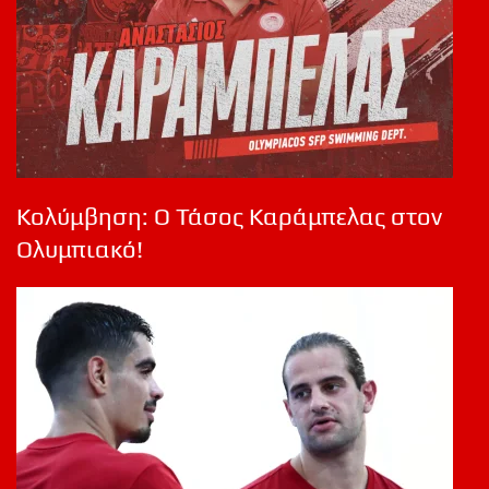
Κολύμβηση: Ο Τάσος Καράμπελας στον
Ολυμπιακό!