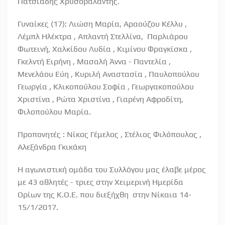
Πατσιάδης Χρυσοβαλάντης.
Γυναίκες (17): Λιώση Μαρία, Αραούζου Κέλλυ ,
Λέμπλ Ηλέκτρα , Απλαντή Στελλίνα, Παρλιάρου
Φωτεινή, Χαλκίδου Λυδία , Κιμίνου Φραγκίσκα ,
Γκελντή Ειρήνη , Μασαλή Άννα - Παντελία ,
Μενελάου Εύη , Κυριλή Αναστασία , Παυλοπούλου
Γεωργία , Κλικοπούλου Σοφία , Γεωργακοπούλου
Χριστίνα , Ρώτα Χριστίνα , Γιαρένη Αφροδίτη,
Φιλοπούλου Μαρία.
Προπονητές : Νίκος Γέμελος , Στέλιος Φιλόπουλος ,
Αλεξάνδρα Γκικάκη
Η αγωνιστική ομάδα του Συλλόγου μας έλαβε μέρος
με 43 αθλητές - τριες στην Χειμερινή Ημερίδα
Ορίων της Κ.Ο.Ε. που διεξήχθη στην Νίκαια 14-
15/1/2017.