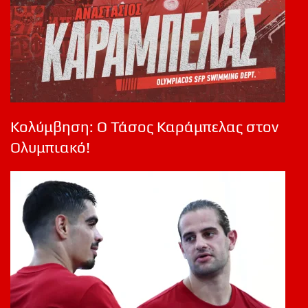
Κολύμβηση: Ο Τάσος Καράμπελας στον
Ολυμπιακό!