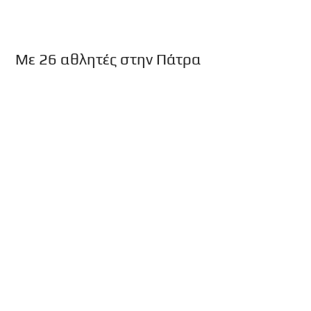
Με 26 αθλητές στην Πάτρα
Η αγωνιστική ομάδα του Συλλόγου μας θα
λάβει μέρος με 26 αθλητές - τριες στο
Πανελλήνιο Πρωτάθλημα Παίδων -
Κορασίδων / Εφήβων - Νεα...
Ο Τσορώνης στους Ολυμπιακούς