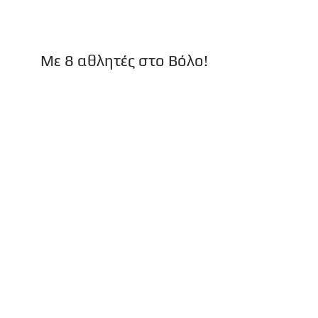
Mε 8 αθλητές στο Βόλο!
Η αγωνιστική ομάδα του Συλλόγου μας θα
λάβει μέρος με 8 αθλητές - τριες στο
Πανελλήνιο Πρωτάθλημα Παμπαίδων -
Παγκορασίδων Α΄& Β...
Οι πέντε παρουσίες στο