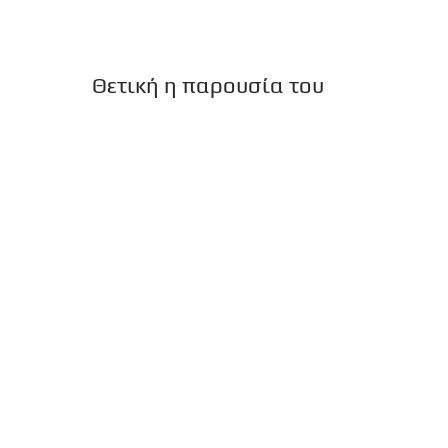
Θετική η παρουσία του
Μπολάνου στο Ευρωπαϊκό
Πρωτάθλημα!
Θετική ήταν η παρουσία του Παναγιώτη
Μπολάνου στο Ευρωπαϊκό Πρωτάθλημα
Κολύμβησης Εφήβων/Νεανίδων που διεξήχθη
στη Νετάνια του Ισραήλ. Ο αθλητής το...
15ος στον κόσμο ο Μπολάνος!