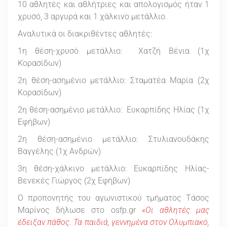
10 αθλητές και αθλήτριες και απολογισμός ήταν 1
χρυσό, 3 αργυρά και 1 χάλκινο μετάλλιο.
Αναλυτικά οι διακριθέντες αθλητές:
1η θέση-χρυσό μετάλλιο: Χατζή Βένια (1χ
Κορασίδων)
2η θέση-ασημένιο μετάλλιο: Σταματέα Μαρία (2χ
Κορασίδων)
2η θέση-ασημένιο μετάλλιο: Ευκαρπίδης Ηλίας (1χ
Εφήβων)
2η θέση-ασημένιο μετάλλιο: Στυλιανουδάκης
Βαγγέλης (1χ Ανδρών)
3η θέση-χάλκινο μετάλλιο: Ευκαρπίδης Ηλίας-
Βενεκές Γιώργος (2χ Εφήβων)
Ο προπονητής του αγωνιστικού τμήματος Τάσος
Μαρίνος δήλωσε στο osfp.gr
«Οι αθλητές μας
έδειξαν πάθος. Τα παιδιά, γεννημένα στον Ολυμπιακό,