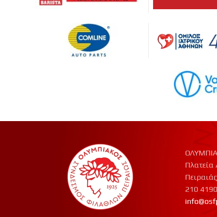
ΟΛΥΜΠΙΑ
Πλατεία 
Πειραιάς
210 419
info@osf