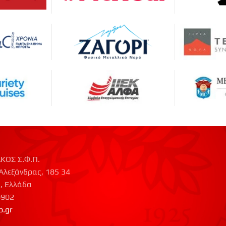
ΚΟΣ Σ.Φ.Π.
Αλεξάνδρας, 185 34
, Ελλάδα
0902
p.gr