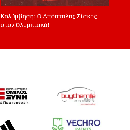
Κολύμβηση: Ο Απόστολος Σίσκος
στον Ολυμπιακό!