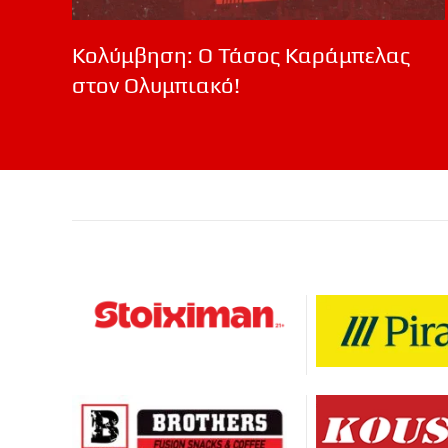
Κολύμβηση: Ο Τάσος Καράμπελας
στον Ολυμπιακό!