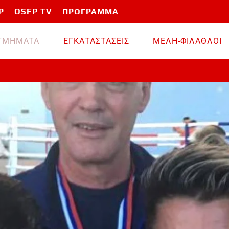
P
OSFP TV
ΠΡΟΓΡΑΜΜΑ
TMHMATA
ΕΓΚΑΤΑΣΤΑΣΕΙΣ
ΜΕΛΗ-ΦΙΛΑΘΛΟΙ