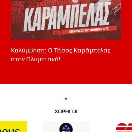
Κολύμβηση: Ο Τάσος Καράμπελας
στον Ολυμπιακό!
ΧΟΡΗΓΟΙ