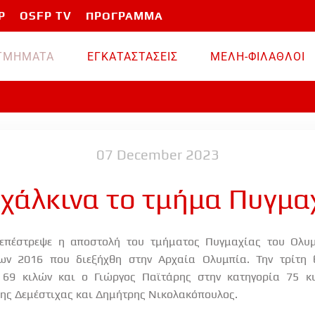
P
OSFP TV
ΠΡΟΓΡΑΜΜΑ
TMHMATA
ΕΓΚΑΤΑΣΤΑΣΕΙΣ
ΜΕΛΗ-ΦΙΛΑΘΛΟΙ
07 December 2023
χάλκινα το τμήμα Πυγμα
 επέστρεψε η αποστολή του τμήματος Πυγμαχίας του Ολυμ
ν 2016 που διεξήχθη στην Αρχαία Ολυμπία. Την τρίτη 
 69 κιλών και ο Γιώργος Παϊτάρης στην κατηγορία 75 κ
ης Δεμέστιχας και Δημήτρης Νικολακόπουλος.