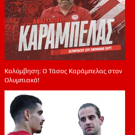
Κολύμβηση: Ο Τάσος Καράμπελας στον
Ολυμπιακό!