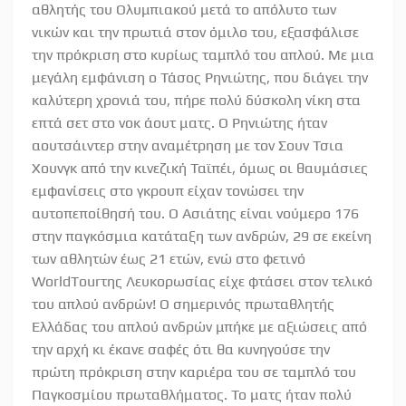
αθλητής του Ολυμπιακού μετά το απόλυτο των
νικών και την πρωτιά στον όμιλο του, εξασφάλισε
την πρόκριση στο κυρίως ταμπλό του απλού. Με μια
μεγάλη εμφάνιση ο Τάσος Ρηνιώτης, που διάγει την
καλύτερη χρονιά του, πήρε πολύ δύσκολη νίκη στα
επτά σετ στο νοκ άουτ ματς. Ο Ρηνιώτης ήταν
αουτσάιντερ στην αναμέτρηση με τον Σουν Τσια
Χουνγκ από την κινεζική Ταϊπέι, όμως οι θαυμάσιες
εμφανίσεις στο γκρουπ είχαν τονώσει την
αυτοπεποίθησή του. Ο Ασιάτης είναι νούμερο 176
στην παγκόσμια κατάταξη των ανδρών, 29 σε εκείνη
των αθλητών έως 21 ετών, ενώ στο φετινό
WorldTourτης Λευκορωσίας είχε φτάσει στον τελικό
του απλού ανδρών! Ο σημερινός πρωταθλητής
Ελλάδας του απλού ανδρών μπήκε με αξιώσεις από
την αρχή κι έκανε σαφές ότι θα κυνηγούσε την
πρώτη πρόκριση στην καριέρα του σε ταμπλό του
Παγκοσμίου πρωταθλήματος. Το ματς ήταν πολύ