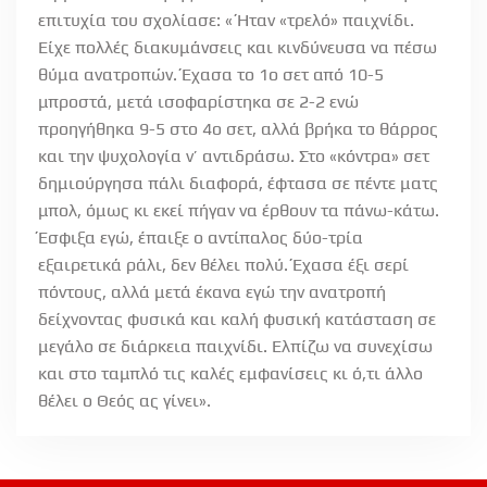
επιτυχία του σχολίασε: « Ήταν «τρελό» παιχνίδι.
Είχε πολλές διακυμάνσεις και κινδύνευσα να πέσω
θύμα ανατροπών. Έχασα το 1ο σετ από 10-5
μπροστά, μετά ισοφαρίστηκα σε 2-2 ενώ
προηγήθηκα 9-5 στο 4ο σετ, αλλά βρήκα το θάρρος
και την ψυχολογία ν’ αντιδράσω. Στο «κόντρα» σετ
δημιούργησα πάλι διαφορά, έφτασα σε πέντε ματς
μπολ, όμως κι εκεί πήγαν να έρθουν τα πάνω-κάτω.
Έσφιξα εγώ, έπαιξε ο αντίπαλος δύο-τρία
εξαιρετικά ράλι, δεν θέλει πολύ. Έχασα έξι σερί
πόντους, αλλά μετά έκανα εγώ την ανατροπή
δείχνοντας φυσικά και καλή φυσική κατάσταση σε
μεγάλο σε διάρκεια παιχνίδι. Ελπίζω να συνεχίσω
και στο ταμπλό τις καλές εμφανίσεις κι ό,τι άλλο
θέλει ο Θεός ας γίνει».