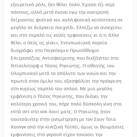
εξαιρετικά ράλι, δεν θέλει πολύ. Έχασα έξι σερί
πόντους, αλλά μετά έκανα εγώ την ανατροπή
δείχνοντας φυσικά και καλή φυσική κατάσταση σε
μεγάλο σε διάρκεια παιχνίδι. Ελπίζω να συνεχίσω
και στο ταμπλό τις καλές εμφανίσεις κι ό,τι άλλο
θέλει ο Θεός ας γίνει». Εντυπωσιακή πορεία
διαγράφει στο Παγκόσμιο Πρωτάθλημα
Επιτραπέζιας Αντισφαίρισης που διεξάγεται στο
Ντίσελντορφ ο Τάσος Ρηνιώτης. Ο αθλητής του
Ολυμπιακού μετά το απόλυτο των νικών και την
πρωτιά στον όμιλο του, εξασφάλισε την πρόκριση
στο κυρίως ταμπλό του απλού. Με μια μεγάλη
εμφάνιση ο Τάσος Ρηνιώτης, που διάγει την
καλύτερη χρονιά του, πήρε πολύ δύσκολη νίκη στα
επτά σετ στο νοκ άουτ ματς. Ο Ρηνιώτης ήταν
αουτσάιντερ στην αναμέτρηση με τον Σουν Τσια
Χουνγκ από την κινεζική Ταϊπέι, όμως οι θαυμάσιες
εμφανίσεις στο γκρουπ είχαν τονώσει την