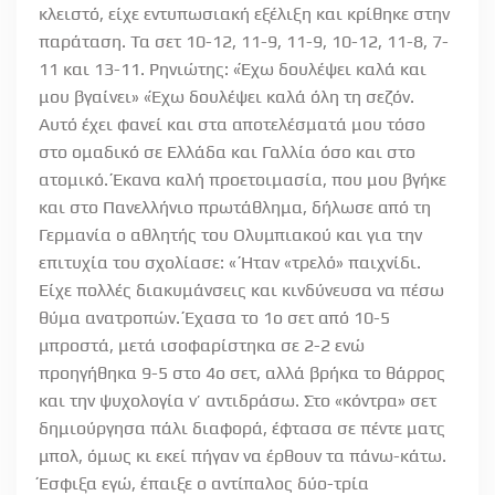
κλειστό, είχε εντυπωσιακή εξέλιξη και κρίθηκε στην
παράταση. Τα σετ 10-12, 11-9, 11-9, 10-12, 11-8, 7-
11 και 13-11. Ρηνιώτης: «Έχω δουλέψει καλά και
μου βγαίνει» «Έχω δουλέψει καλά όλη τη σεζόν.
Αυτό έχει φανεί και στα αποτελέσματά μου τόσο
στο ομαδικό σε Ελλάδα και Γαλλία όσο και στο
ατομικό. Έκανα καλή προετοιμασία, που μου βγήκε
και στο Πανελλήνιο πρωτάθλημα, δήλωσε από τη
Γερμανία ο αθλητής του Ολυμπιακού και για την
επιτυχία του σχολίασε: « Ήταν «τρελό» παιχνίδι.
Είχε πολλές διακυμάνσεις και κινδύνευσα να πέσω
θύμα ανατροπών. Έχασα το 1ο σετ από 10-5
μπροστά, μετά ισοφαρίστηκα σε 2-2 ενώ
προηγήθηκα 9-5 στο 4ο σετ, αλλά βρήκα το θάρρος
και την ψυχολογία ν’ αντιδράσω. Στο «κόντρα» σετ
δημιούργησα πάλι διαφορά, έφτασα σε πέντε ματς
μπολ, όμως κι εκεί πήγαν να έρθουν τα πάνω-κάτω.
Έσφιξα εγώ, έπαιξε ο αντίπαλος δύο-τρία