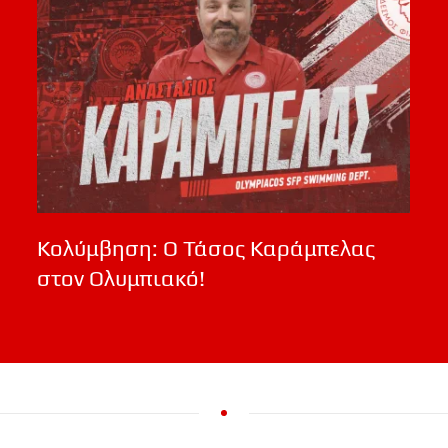
Κολύμβηση: Ο Τάσος Καράμπελας
στον Ολυμπιακό!