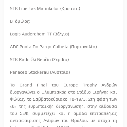
STK Libertas Marinkolor (Κροατία)
Β’ όμιλος:
Logis Auderghem TT (Βέλγιο)
ADC Ponta Do Pargo-Calheta (Πορτογαλία)
STK Radnički Beočin (Σερβία)
Panaceo Stockerau (Αυστρία
)
Το
Grand
Final
του
Europe
Trophy
Ανδρών
διοργανώνει ο Ολυμπιακός στο Στάδιο Ειρήνης και
Φιλίας, το Σαββατοκύριακο 18-19/3. Στη φάση των
«8» της ευρωπαϊκής διοργάνωσης, στην αίθουσα
του ΣΕΦ, συμμετέχει και η ομάδα επιτραπέζιας
αντισφαίρισης Ανδρών του Θρύλου, με στόχο τη