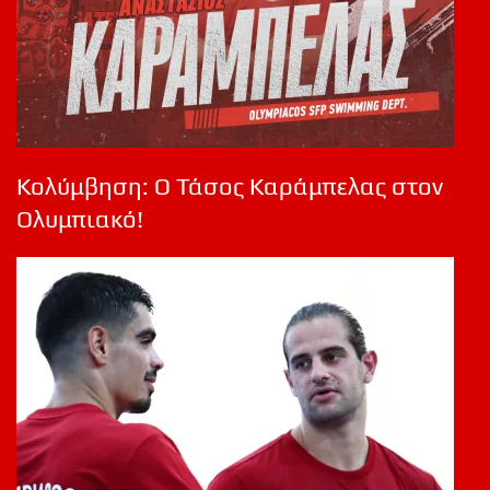
Κολύμβηση: Ο Τάσος Καράμπελας στον
Ολυμπιακό!