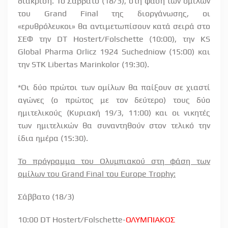
διάκριση. Το Σάββατο (18/3), στη φάση των ομίλων
του
Grand
Final
της διοργάνωσης, οι
«ερυθρόλευκοι» θα αντιμετωπίσουν κατά σειρά στο
ΣΕΦ την DT Hostert/Folschette (10:00), την KS
Global Pharma Orlicz 1924 Suchedniow (15:00) και
την STK Libertas Marinkolor (19:30).
*
Οι δύο πρώτοι των ομίλων θα παίξουν σε χιαστί
αγώνες (ο πρώτος με τον δεύτερο) τους δύο
ημιτελικούς (Κυριακή 19/3, 11:00) και οι νικητές
των ημιτελικών θα συναντηθούν στον τελικό την
ίδια ημέρα (15:30).
Το πρόγραμμα του Ολυμπιακού στη φάση των
ομίλων του
Grand
Final
του
Europe
Trophy
:
Σάββατο (18/3)
10:00 DT Hostert/Folschette-
ΟΛΥΜΠΙΑΚΟΣ