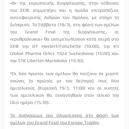
«8» της ευρωπαϊκής διοργάνωσης, στην αίθουσα
του ΣΕΦ, συμμετέχει και η ομάδα επιτραπέζιας
αντισφαίρισης Ανδρών του Θρύλου, με στόχο τη
διάκριση. Το Σάββατο (18/3), στη φάση των ομίλων
του
Grand
Final
της διοργάνωσης, οι
«ερυθρόλευκοι» θα αντιμετωπίσουν κατά σειρά στο
ΣΕΦ την DT Hostert/Folschette (10:00), την KS
Global Pharma Orlicz 1924 Suchedniow (15:00) και
την STK Libertas Marinkolor (19:30).
*
Οι δύο πρώτοι των ομίλων θα παίξουν σε χιαστί
αγώνες (ο πρώτος με τον δεύτερο) τους δύο
ημιτελικούς (Κυριακή 19/3, 11:00) και οι νικητές
των ημιτελικών θα συναντηθούν στον τελικό την
ίδια ημέρα (15:30).
Το πρόγραμμα του Ολυμπιακού στη φάση των
ομίλων του
Grand
Final
του
Europe
Trophy
: