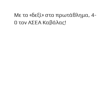
Με το «δεξί» στο πρωτάθλημα, 4-
0 τον ΑΣΕΑ Καβάλας!
Με το «δεξί» στο φετινό πρωτάθλημα «μπήκε»
η ομάδα Επιτραπέζιας Αντισφαίρισης
Ανδρών του Ολυμπιακού. Οι πρωταθλητές
Ελλάδας, αγωνιζόμενοι με τους Μ...
Στον τελικό του πρωταθλήματος
ο Ολυμπιακός!