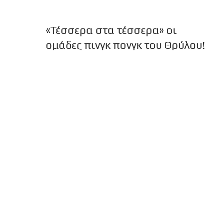
«Τέσσερα στα τέσσερα» οι
ομάδες πινγκ πονγκ του Θρύλου!
Τέσσερις νίκες σε ισάριθμα ματς, για τα
πρωταθλήματα της Α1, πανηγύρισαν το
Σάββατο (29/10) οι ομάδες Επιτραπέζιας
Αντισφαίρισης Ανδρών και Γυναικώ...
Πρωταθλητής ο Θρύλος, 3-1 τον
Παναθηναϊκό στον τελικό!