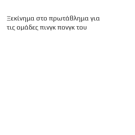
Ξεκίνημα στο πρωτάθλημα για
τις ομάδες πινγκ πονγκ του
Θρύλου!
Τις υποχρεώσεις τους στα φετινά
πρωταθλήματα της Α1 ξεκινούν οι ομάδες
Επιτραπέζιας Αντισφαίρισης Ανδρών και
Γυναικών του Ολυμπιακού, με πρόγραμμα ...
Ο Ολυμπιακός στη «μάχη» των
πλέι οφ!