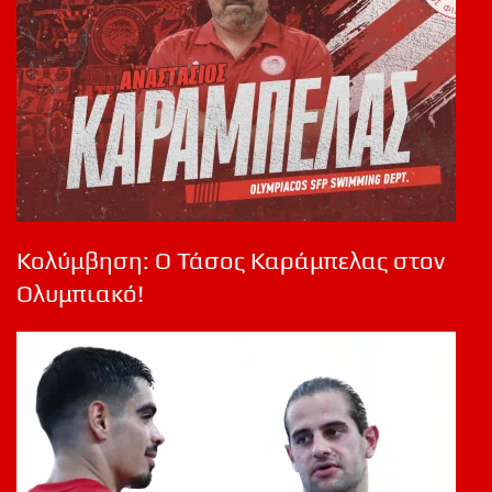
Κολύμβηση: Ο Τάσος Καράμπελας στον
Ολυμπιακό!