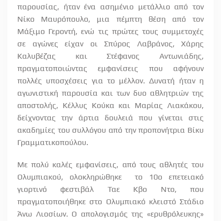
παρουσίας, ήταν ένα ασημένιο μετάλλιο από τον
Νίκο Μαυρόπουλο, μια πέμπτη θέση από τον
Μάξιμο Γεροντή, ενώ τις πρώτες τους συμμετοχές
σε αγώνες είχαν οι Σπύρος Λαβράνος, Χάρης
Καλυβέζας και Στέφανος Αντωνιάδης,
πραγματοποιώντας εμφανίσεις που αφήνουν
πολλές υποσχέσεις για το μέλλον. Δυνατή ήταν η
αγωνιστική παρουσία και των δυο αθλητριών της
αποστολής, Κέλλυς Κούκα και Μαρίας Λιακάκου,
δείχνοντας την άρτια δουλειά που γίνεται στις
ακαδημίες του συλλόγου από την προπονήτρια Βίκυ
Γραμματικοπούλου.
Με πολύ καλές εμφανίσεις, από τους αθλητές του
Ολυμπιακού, ολοκληρώθηκε το 10o επετειακό
γιορτινό φεστιβάλ Ταε Κβο Ντο, που
πραγματοποιήθηκε στο Ολυμπιακό κλειστό Στάδιο
Άνω Λιοσίων. Ο απολογισμός της «ερυθρόλευκης»