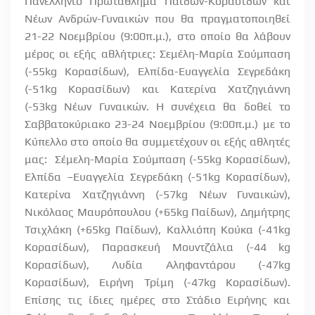
Πανελλήνιο Πρωτάθλημα Παίδων-Κορασίδων και
Νέων Ανδρών-Γυναικών που θα πραγματοποιηθεί
21-22 Νοεμβρίου (9:00π.μ.), στο οποίο θα λάβουν
μέρος οι εξής αθλήτριες: Σεμέλη-Μαρία Σούμπαση
(-55
kg
Ko
ρασίδων), Ελπίδα-Ευαγγελία Σεγρεδάκη
(-51
kg
Ko
ρασίδων) και Κατερίνα Χατζηγιάννη
(-53
kg
Νέων Γυναικών. Η συνέχεια θα δοθεί το
Σαββατοκύριακο 23-24 Νοεμβρίου (9:00π.μ.) με το
Κύπελλο στο οποίο θα συμμετέχουν οι εξής αθλητές
μας:
Σέμελη-Μαρία Σούμπαση (-55
kg
Κορασίδων),
Ελπίδα –Ευαγγελία Σεγρεδάκη (-51
kg
Κορασίδων),
Κατερίνα Χατζηγιάννη (-57
kg
N
έων Γυναικών),
Νικόλαος Μαυρόπουλου (+65
kg
Παίδων), Δημήτρης
Τσιχλάκη (+65
kg
Παίδων), Καλλιόπη Κούκα (-41
kg
Κορασίδων), Παρασκευή Μουντζάλια (-44
kg
Κορασίδων), Λυδία Αληφαντάρου (-47
kg
Ko
ρασίδων), Ειρήνη Τρίμη (-47
kg
K
ορασίδων).
Επίσης τις ίδιες ημέρες στο Στάδιο Ειρήνης και