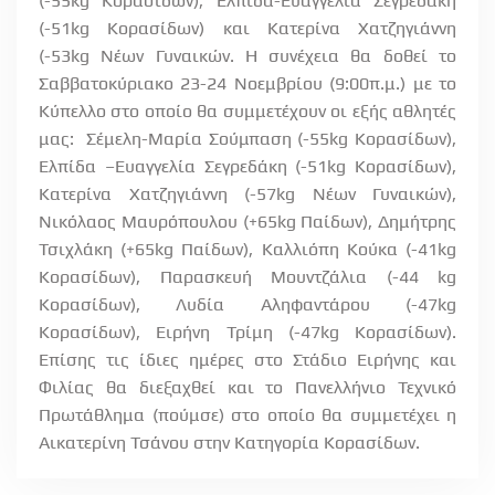
(-55
kg
Ko
ρασίδων), Ελπίδα-Ευαγγελία Σεγρεδάκη
(-51
kg
Ko
ρασίδων) και Κατερίνα Χατζηγιάννη
(-53
kg
Νέων Γυναικών. Η συνέχεια θα δοθεί το
Σαββατοκύριακο 23-24 Νοεμβρίου (9:00π.μ.) με το
Κύπελλο στο οποίο θα συμμετέχουν οι εξής αθλητές
μας:
Σέμελη-Μαρία Σούμπαση (-55
kg
Κορασίδων),
Ελπίδα –Ευαγγελία Σεγρεδάκη (-51
kg
Κορασίδων),
Κατερίνα Χατζηγιάννη (-57
kg
N
έων Γυναικών),
Νικόλαος Μαυρόπουλου (+65
kg
Παίδων), Δημήτρης
Τσιχλάκη (+65
kg
Παίδων), Καλλιόπη Κούκα (-41
kg
Κορασίδων), Παρασκευή Μουντζάλια (-44
kg
Κορασίδων), Λυδία Αληφαντάρου (-47
kg
Ko
ρασίδων), Ειρήνη Τρίμη (-47
kg
K
ορασίδων).
Επίσης τις ίδιες ημέρες στο Στάδιο Ειρήνης και
Φιλίας θα διεξαχθεί και το Πανελλήνιο Τεχνικό
Πρωτάθλημα (πούμσε) στο οποίο θα συμμετέχει η
Αικατερίνη Τσάνου στην Κατηγορία Κορασίδων.