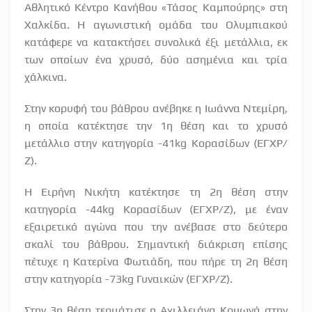
Αθλητικό Κέντρο Κανήθου «Τάσος Καμπούρης» στη
Χαλκίδα. Η αγωνιστική ομάδα του Ολυμπιακού
κατάφερε να κατακτήσει συνολικά έξι μετάλλια, εκ
των οποίων ένα χρυσό, δύο ασημένια και τρία
χάλκινα.
Στην κορυφή του βάθρου ανέβηκε η Ιωάννα Ντεμίρη,
η οποία κατέκτησε την 1η θέση και το χρυσό
μετάλλιο στην κατηγορία -41
kg
Κορασίδων (ΕΓΧΡ/
Ζ).
Η Ειρήνη Νικήτη κατέκτησε τη 2η θέση στην
κατηγορία -44
kg
Κορασίδων (ΕΓΧΡ/Ζ), με έναν
εξαιρετικό αγώνα που την ανέβασε στο δεύτερο
σκαλί του βάθρου. Σημαντική διάκριση επίσης
πέτυχε η Κατερίνα Φωτιάδη, που πήρε τη 2η θέση
στην κατηγορία -73
kg
Γυναικών (ΕΓΧΡ/Ζ).
Στην 3η θέση τερμάτισε η Αχιλλειάνα Κρυωνά στην