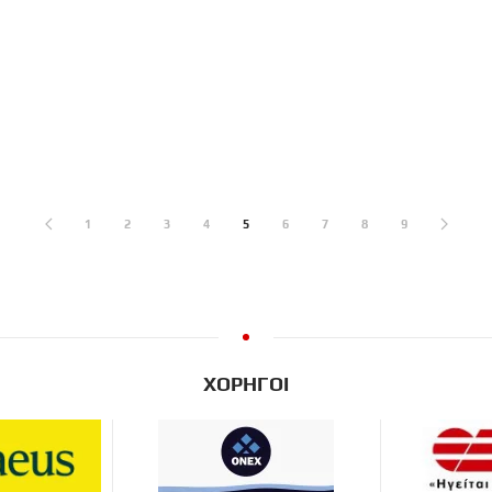
1
2
3
4
5
6
7
8
9
ΧΟΡΗΓΟΙ