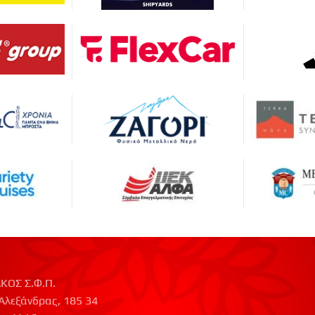
ΚΟΣ Σ.Φ.Π.
Αλεξάνδρας, 185 34