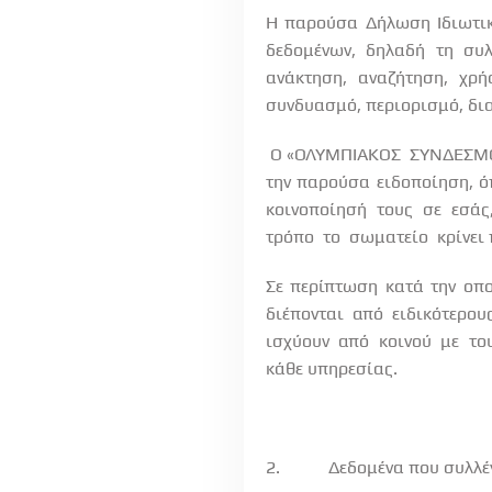
Η παρούσα Δήλωση Ιδιωτικ
δεδομένων, δηλαδή τη συ
ανάκτηση,
αναζήτηση,
χρή
συνδυασμό, περιορισμό, δ
Ο «ΟΛΥΜΠΙΑΚΟΣ
ΣΥΝΔΕΣΜ
την παρούσα ειδοποίηση, ό
κοινοποίησή
τους
σε
εσάς
τρόπο
το
σωματείο
κρίνει
Σε περίπτωση κατά την οπ
διέπονται
από
ειδικότερου
ισχύουν
από
κοινού
με
το
κάθε υπηρεσίας.
2.
Δεδομένα που συλλέ