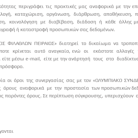
ότητας περιγράφει τις πρακτικές μας αναφορικά με την ε
λλογή, καταχώριση, οργάνωση, διάρθρωση, αποθήκευση, 
ση,
κοινολόγηση
με
διαβίβαση,
διάδοση
ή
κάθε
άλλης μ
ιαγραφή ή καταστροφή προσωπικών σας δεδομένων.
ΟΣ
ΦΙΛΑΘΛΩΝ
ΠΕΙΡΑΙΩΣ»
διατηρεί
το
δικαίωμα
να
τροποπ
ποτε
κρίνεται
αυτό
αναγκαίο, ενώ
οι
εκάστοτε
αλλαγές
, είτε μέσω
e
-
mail
,
είτε με την ανάρτησή
τους
στο
διαδίκτυ
 πρόσφορο.
οία οι όροι της συνεργασίας σας με τον «ΟΛΥΜΠΙΑΚΟ ΣΥΝ
ς
όρους
αναφορικά
με
την
προστασία
των προσωπικών δε
υς παρόντες όρους. Σε περίπτωση σύγκρουσης, υπερισχύουν
γονται