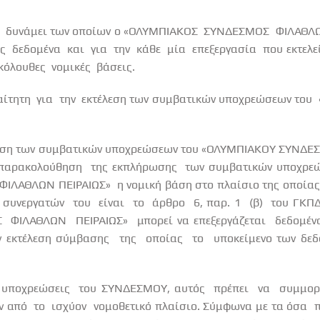
δυνάμει των οποίων ο «ΟΛΥΜΠΙΑΚΟΣ
ΣΥΝΔΕΣΜΟΣ
ΦΙΛΑΘΛΩ
ς
δεδομένα
και
για
την
κάθε
μία
επεξεργασία
που εκτελε
κόλουθες
νομικές
βάσεις.
ίτητη
για
την
εκτέλεση των συμβατικών υποχρεώσεων του
έλεση των συμβατικών υποχρεώσεων του «ΟΛΥΜΠΙΑΚΟΥ ΣΥΝΔ
παρακολούθηση
της εκπλήρωσης
των συμβατικών υποχρε
ΦΙΛΑΘΛΩΝ ΠΕΙΡΑΙΩΣ»
η νομική βάση στο πλαίσιο της οποίας
συνεργατών
του
είναι
το
άρθρο
6, παρ. 1
(β)
του ΓΚΠ
Σ
ΦΙΛΑΘΛΩΝ
ΠΕΙΡΑΙΩΣ»
μπορεί να επεξεργάζεται
δεδομέ
ν εκτέλεση σύμβασης
της
οποίας
το
υποκείμενο των δεδ
υποχρεώσεις
του ΣΥΝΔΕΣΜΟΥ, αυτός
πρέπει
να
συμμορ
ν από
το
ισχύον
νομοθετικό πλαίσιο. Σύμφωνα με τα όσα