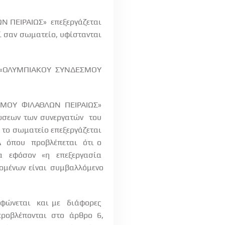
Ν ΠΕΙΡΑΙΩΣ»
επεξεργάζεται
ί σαν σωματείο, υφίστανται
«ΟΛΥΜΠΙΑΚΟΥ
ΣΥΝΔΕΣΜΟΥ
ΕΣΜΟΥ
ΦΙΛΑΘΛΩΝ
ΠΕΙΡΑΙΩΣ»
ώσεων των συνεργατών
του
 το σωματείο επεξεργάζεται
Δ
όπου
προβλέπεται
ότι ο
να
εφόσον
«η
επεξεργασία
ομένων είναι συμβαλλόμενο
φώνεται
και με
διάφορες
προβλέπονται
στο
άρθρο
6,