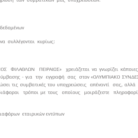
 δεδομένων
να
συλλέγονται
κυρίως:
ΜΟΣ
ΦΙΛΑΘΛΩΝ
ΠΕΙΡΑΙΩΣ»
χρειάζεται να γνωρίζει κάποιε
ύμβασης - για
την
εγγραφή
σας
στον «ΟΛΥΜΠΙΑΚΟ ΣΥΝΔ
ρώσει τις συμβατικές του υποχρεώσεις
απέναντί
σας, αλλά
διάφοροι
τρόποι με τους
οποίους
μοιράζεστε
πληροφορί
ιαφόρων
εταιρικών εντύπων