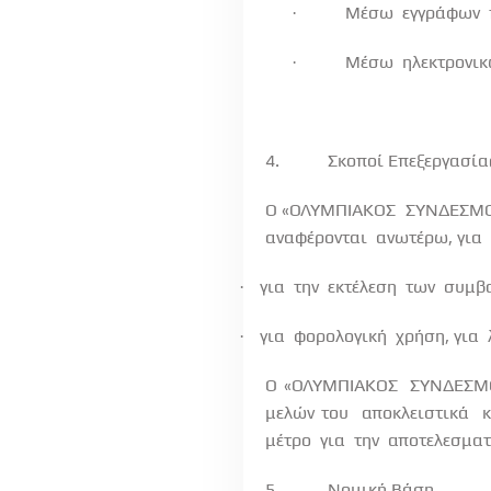
Μέσω
εγγράφων
·
Μέσω
ηλεκτρονι
·
4.
Σκοποί Επεξεργασία
Ο «ΟΛΥΜΠΙΑΚΟΣ
ΣΥΝΔΕΣΜ
αναφέρονται
ανωτέρω, για
για
την
εκτέλεση
των
συμβ
·
για
φορολογική
χρήση, για
·
Ο «ΟΛΥΜΠΙΑΚΟΣ
ΣΥΝΔΕΣΜ
μελών του
αποκλειστικά
κ
μέτρο
για
την
αποτελεσματ
5.
Νομική Βάση