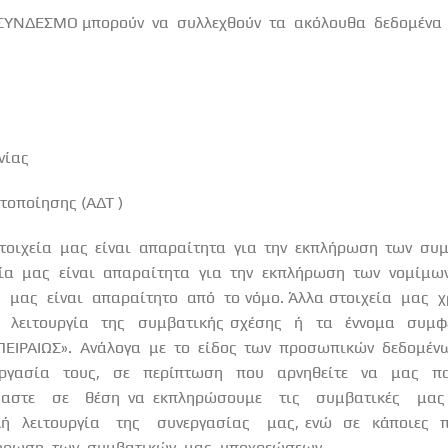
ν ΣΥΝΔΕΣΜΟ μπορούν
να
συλλεχθούν
τα
ακόλουθα
δεδομένα
νίας
τοποίησης (ΑΔΤ )
τοιχεία μας είναι απαραίτητα για την εκπλήρωση των συ
εία μας είναι απαραίτητα για την εκπλήρωση των νομίμ
ς
μας
είναι
απαραίτητο
από
το νόμο. Άλλα στοιχεία
μας
χ
λειτουργία
της
συμβατικής σχέσης
ή
τα
έννομα
συμφ
ΠΕΙΡΑΙΩΣ». Ανάλογα με το είδος των προσωπικών δεδομέν
εργασία
τους,
σε
περίπτωση
που
αρνηθείτε
να
μας
πα
μαστε
σε
θέση να εκπληρώσουμε
τις
συμβατικές
μας
λή
λειτουργία
της
συνεργασίας
μας, ενώ
σε
κάποιες
π
ήρωση
των
συμβατικών
μας
υποχρεώσεων.