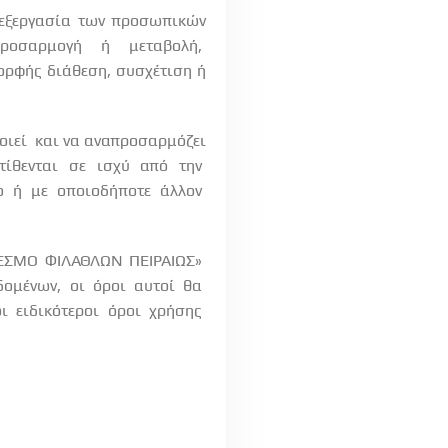
πεξεργασία των προσωπικών
προσαρμογή
ή
μεταβολή,
ορφής διάθεση, συσχέτιση ή
οιεί
και να αναπροσαρμόζει
τίθενται
σε
ισχύ
από
την
ο
ή
με
οποιοδήποτε
άλλον
ΔΕΣΜΟ ΦΙΛΑΘΛΩΝ ΠΕΙΡΑΙΩΣ»
δομένων,
οι
όροι
αυτοί
θα
οι
ειδικότεροι
όροι
χρήσης