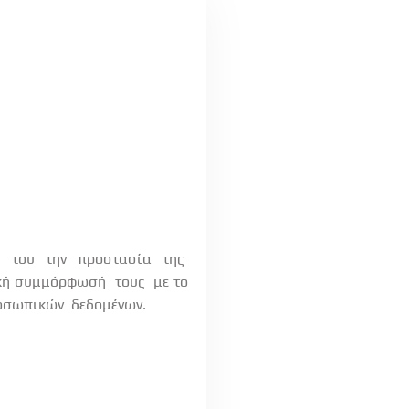
 του την προστασία της
κή συμμόρφωσή
τους
με το
οσωπικών
δεδομένων.