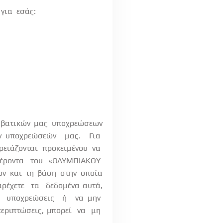
για
εσάς:
μβατικών μας υποχρεώσεων
ων υποχρεώσεών
μας.
Για
ρειάζονται
προκειμένου
να
έροντα
του
«ΟΛΥΜΠΙΑΚΟΥ
ων και τη βάση στην οποία
ρέχετε
τα
δεδομένα αυτά,
υποχρεώσεις
ή
να μην
εριπτώσεις, μπορεί
να
μη