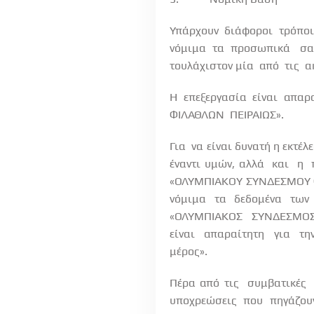
Υπάρχουν
διάφοροι
τρόποι
νόμιμα
τα
προσωπικά
σα
τουλάχιστον μία
από
τις
α
Η
επεξεργασία
είναι
απαρα
ΦΙΛΑΘΛΩΝ
ΠΕΙΡΑΙΩΣ».
Για
να είναι δυνατή η εκτ
έναντι υμών, αλλά
και
η
«ΟΛΥΜΠΙΑΚΟΥ ΣΥΝΔΕΣΜΟΥ 
νόμιμα
τα
δεδομένα
των
«ΟΛΥΜΠΙΑΚΟΣ
ΣΥΝΔΕΣΜΟ
είναι
απαραίτητη
για
τη
μέρος».
Πέρα από τις
συμβατικές
υποχρεώσεις
που
πηγάζου