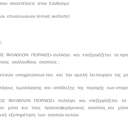
που
αποστέλλετε
στον
Σύνδεσμο
κών
επικοινωνιών (
email
,
website
)
ς
ΟΣ
ΦΙΛΑΘΛΩΝ
ΠΕΙΡΑΙΩΣ» συλλέγει
και
επεξεργάζεται
τα πρ
τους
ακόλουθους
σκοπούς :
ατικών
υποχρεώσεων του
και
την
ομαλή
λειτουργία
της
μ
λόγους
τιμολόγησης
και
απόδειξης
της
παροχής
των υπηρε
ΟΣ
ΦΙΛΑΘΛΩΝ
ΠΕΙΡΑΙΩΣ»
συλλέγει
και
επεξεργάζεται
τα
αι
μόνο
για
τους
προαναφερόμενους
σκοπούς και
μόνο
ική
εξυπηρέτηση
των
σκοπών αυτών.