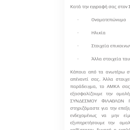
Κατά την εγγραφή σας στο
Ονοματεπώνυμο
·
Ηλικία
·
Στοιχεία επικοινω
·
Άλλα στοιχεία ταυ
·
Κάποια από τα ανωτέρω σ
απέναντί σας. Άλλα στοιχ
παράδειγμα,
το
ΑΜΚΑ
σα
εξασφαλίζουμε
την
ομαλή
ΣΥΝΔΕΣΜΟΥ
ΦΙΛΑΘΛΩΝ
στηριζόμαστε για την επεξ
ενδεχομένως
να
μην
εί
εξυπηρετήσουμε
την
ομα
καθίσταται
δυνατή
η
εκπλ