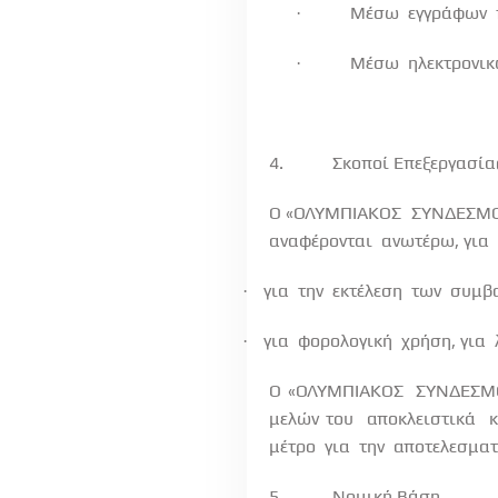
Μέσω
εγγράφων
·
Μέσω
ηλεκτρονι
·
4.
Σκοποί Επεξεργασία
Ο «ΟΛΥΜΠΙΑΚΟΣ
ΣΥΝΔΕΣΜ
αναφέρονται
ανωτέρω, για
για
την
εκτέλεση
των
συμβ
·
για
φορολογική
χρήση, για
·
Ο «ΟΛΥΜΠΙΑΚΟΣ
ΣΥΝΔΕΣΜ
μελών του
αποκλειστικά
κ
μέτρο
για
την
αποτελεσματ
5.
Νομική Βάση