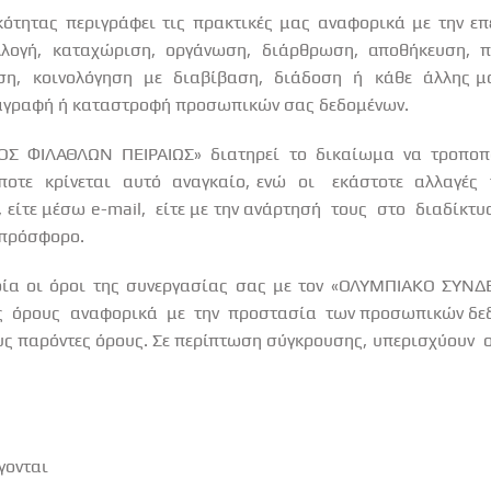
ότητας περιγράφει τις πρακτικές μας αναφορικά με την ε
λλογή, καταχώριση, οργάνωση, διάρθρωση, αποθήκευση, 
ση,
κοινολόγηση
με
διαβίβαση,
διάδοση
ή
κάθε
άλλης μ
ιαγραφή ή καταστροφή προσωπικών σας δεδομένων.
ΟΣ
ΦΙΛΑΘΛΩΝ
ΠΕΙΡΑΙΩΣ»
διατηρεί
το
δικαίωμα
να
τροποπ
ποτε
κρίνεται
αυτό
αναγκαίο, ενώ
οι
εκάστοτε
αλλαγές
, είτε μέσω
e
-
mail
,
είτε με την ανάρτησή
τους
στο
διαδίκτυ
 πρόσφορο.
οία οι όροι της συνεργασίας σας με τον «ΟΛΥΜΠΙΑΚΟ ΣΥΝ
ς
όρους
αναφορικά
με
την
προστασία
των προσωπικών δε
υς παρόντες όρους. Σε περίπτωση σύγκρουσης, υπερισχύουν
γονται