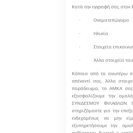
Κατά την εγγραφή σας στο
Ονοματεπώνυμο
·
Ηλικία
·
Στοιχεία επικοινω
·
Άλλα στοιχεία ταυ
·
Κάποια από τα ανωτέρω σ
απέναντί σας. Άλλα στοιχ
παράδειγμα,
το
ΑΜΚΑ
σα
εξασφαλίζουμε
την
ομαλή
ΣΥΝΔΕΣΜΟΥ
ΦΙΛΑΘΛΩΝ
στηριζόμαστε για την επεξ
ενδεχομένως
να
μην
εί
εξυπηρετήσουμε
την
ομα
καθίσταται
δυνατή
η
εκπλ