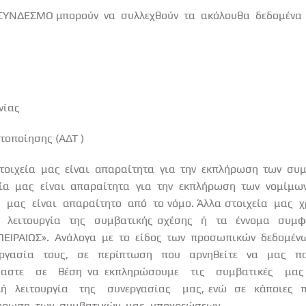
ν ΣΥΝΔΕΣΜΟ μπορούν
να
συλλεχθούν
τα
ακόλουθα
δεδομένα
νίας
τοποίησης (ΑΔΤ )
τοιχεία μας είναι απαραίτητα για την εκπλήρωση των συ
εία μας είναι απαραίτητα για την εκπλήρωση των νομίμ
ς
μας
είναι
απαραίτητο
από
το νόμο. Άλλα στοιχεία
μας
χ
λειτουργία
της
συμβατικής σχέσης
ή
τα
έννομα
συμφ
ΠΕΙΡΑΙΩΣ». Ανάλογα με το είδος των προσωπικών δεδομέν
εργασία
τους,
σε
περίπτωση
που
αρνηθείτε
να
μας
πα
μαστε
σε
θέση να εκπληρώσουμε
τις
συμβατικές
μας
λή
λειτουργία
της
συνεργασίας
μας, ενώ
σε
κάποιες
π
ήρωση
των
συμβατικών
μας
υποχρεώσεων.