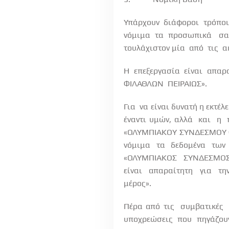
Υπάρχουν
διάφοροι
τρόποι
νόμιμα
τα
προσωπικά
σα
τουλάχιστον μία
από
τις
α
Η
επεξεργασία
είναι
απαρα
ΦΙΛΑΘΛΩΝ
ΠΕΙΡΑΙΩΣ».
Για
να είναι δυνατή η εκτ
έναντι υμών, αλλά
και
η
«ΟΛΥΜΠΙΑΚΟΥ ΣΥΝΔΕΣΜΟΥ 
νόμιμα
τα
δεδομένα
των
«ΟΛΥΜΠΙΑΚΟΣ
ΣΥΝΔΕΣΜΟ
είναι
απαραίτητη
για
τη
μέρος».
Πέρα από τις
συμβατικές
υποχρεώσεις
που
πηγάζου