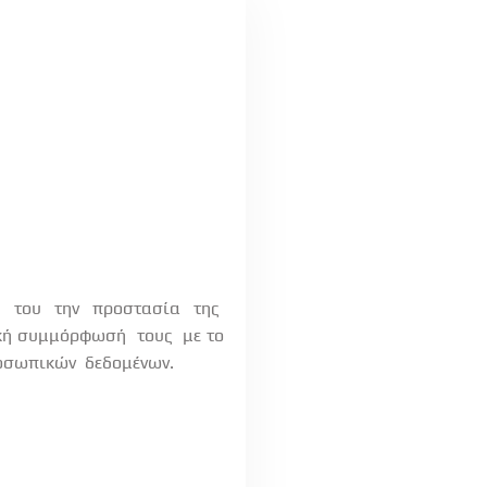
 του την προστασία της
κή συμμόρφωσή
τους
με το
οσωπικών
δεδομένων.