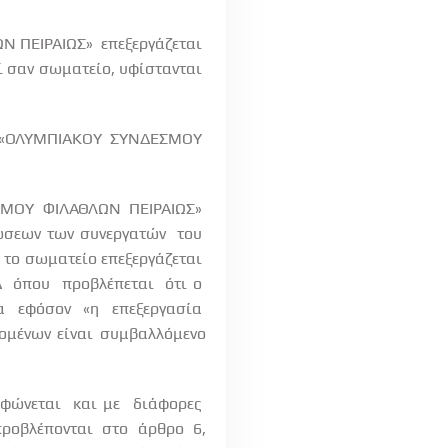
Ν ΠΕΙΡΑΙΩΣ»
επεξεργάζεται
ί σαν σωματείο, υφίστανται
«ΟΛΥΜΠΙΑΚΟΥ
ΣΥΝΔΕΣΜΟΥ
ΕΣΜΟΥ
ΦΙΛΑΘΛΩΝ
ΠΕΙΡΑΙΩΣ»
ώσεων των συνεργατών
του
 το σωματείο επεξεργάζεται
Δ
όπου
προβλέπεται
ότι ο
να
εφόσον
«η
επεξεργασία
ομένων είναι συμβαλλόμενο
φώνεται
και με
διάφορες
προβλέπονται
στο
άρθρο
6,