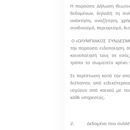
Η παρούσα Δήλωση Ιδιωτικ
δεδομένων, δηλαδή τη συ
ανάκτηση,
αναζήτηση,
χρή
συνδυασμό, περιορισμό, δ
Ο «ΟΛΥΜΠΙΑΚΟΣ
ΣΥΝΔΕΣΜ
την παρούσα ειδοποίηση, ό
κοινοποίησή
τους
σε
εσάς
τρόπο
το
σωματείο
κρίνει
Σε περίπτωση κατά την οπ
διέπονται
από
ειδικότερου
ισχύουν
από
κοινού
με
το
κάθε υπηρεσίας.
2.
Δεδομένα που συλλέ