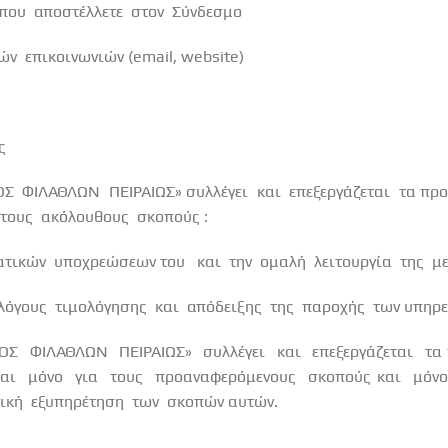
που
αποστέλλετε
στον
Σύνδεσμο
κών
επικοινωνιών (
email
,
website
)
ς
ΟΣ
ΦΙΛΑΘΛΩΝ
ΠΕΙΡΑΙΩΣ» συλλέγει
και
επεξεργάζεται
τα πρ
τους
ακόλουθους
σκοπούς :
ατικών
υποχρεώσεων του
και
την
ομαλή
λειτουργία
της
μ
λόγους
τιμολόγησης
και
απόδειξης
της
παροχής
των υπηρε
ΟΣ
ΦΙΛΑΘΛΩΝ
ΠΕΙΡΑΙΩΣ»
συλλέγει
και
επεξεργάζεται
τα
αι
μόνο
για
τους
προαναφερόμενους
σκοπούς και
μόνο
ική
εξυπηρέτηση
των
σκοπών αυτών.