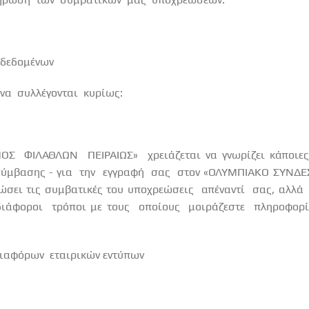
 δεδομένων
να
συλλέγονται
κυρίως:
ΜΟΣ
ΦΙΛΑΘΛΩΝ
ΠΕΙΡΑΙΩΣ»
χρειάζεται να γνωρίζει κάποιε
ύμβασης - για
την
εγγραφή
σας
στον «ΟΛΥΜΠΙΑΚΟ ΣΥΝΔ
ρώσει τις συμβατικές του υποχρεώσεις
απέναντί
σας, αλλά
διάφοροι
τρόποι με τους
οποίους
μοιράζεστε
πληροφορί
ιαφόρων
εταιρικών εντύπων