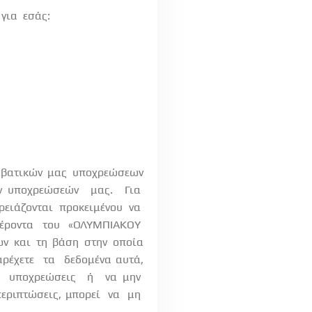
για
εσάς:
μβατικών μας υποχρεώσεων
ων υποχρεώσεών
μας.
Για
ρειάζονται
προκειμένου
να
έροντα
του
«ΟΛΥΜΠΙΑΚΟΥ
ων και τη βάση στην οποία
ρέχετε
τα
δεδομένα αυτά,
υποχρεώσεις
ή
να μην
εριπτώσεις, μπορεί
να
μη