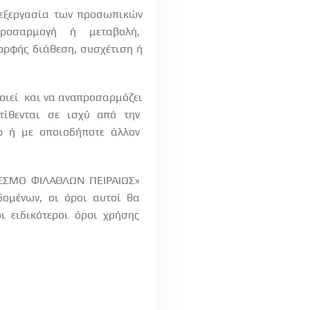
πεξεργασία των προσωπικών
προσαρμογή
ή
μεταβολή,
ορφής διάθεση, συσχέτιση ή
οιεί
και να αναπροσαρμόζει
τίθενται
σε
ισχύ
από
την
ο
ή
με
οποιοδήποτε
άλλον
ΔΕΣΜΟ ΦΙΛΑΘΛΩΝ ΠΕΙΡΑΙΩΣ»
δομένων,
οι
όροι
αυτοί
θα
οι
ειδικότεροι
όροι
χρήσης