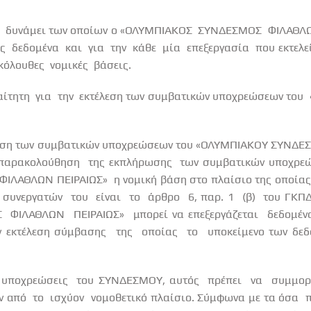
δυνάμει των οποίων ο «ΟΛΥΜΠΙΑΚΟΣ
ΣΥΝΔΕΣΜΟΣ
ΦΙΛΑΘΛΩ
ς
δεδομένα
και
για
την
κάθε
μία
επεξεργασία
που εκτελε
κόλουθες
νομικές
βάσεις.
ίτητη
για
την
εκτέλεση των συμβατικών υποχρεώσεων του
έλεση των συμβατικών υποχρεώσεων του «ΟΛΥΜΠΙΑΚΟΥ ΣΥΝΔ
παρακολούθηση
της εκπλήρωσης
των συμβατικών υποχρε
ΦΙΛΑΘΛΩΝ ΠΕΙΡΑΙΩΣ»
η νομική βάση στο πλαίσιο της οποίας
συνεργατών
του
είναι
το
άρθρο
6, παρ. 1
(β)
του ΓΚΠ
Σ
ΦΙΛΑΘΛΩΝ
ΠΕΙΡΑΙΩΣ»
μπορεί να επεξεργάζεται
δεδομέ
ν εκτέλεση σύμβασης
της
οποίας
το
υποκείμενο των δεδ
υποχρεώσεις
του ΣΥΝΔΕΣΜΟΥ, αυτός
πρέπει
να
συμμορ
ν από
το
ισχύον
νομοθετικό πλαίσιο. Σύμφωνα με τα όσα