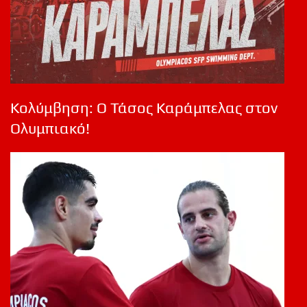
Κολύμβηση: Ο Τάσος Καράμπελας στον
Ολυμπιακό!