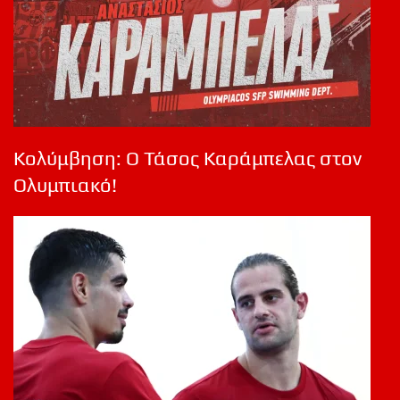
Κολύμβηση: Ο Τάσος Καράμπελας στον
Ολυμπιακό!