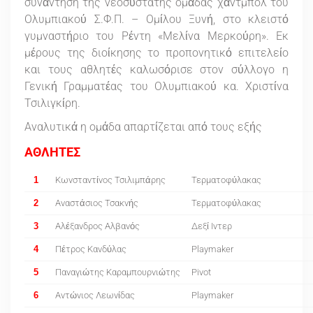
συνάντηση της νεοσύστατης ομάδας χάντμπολ του
Ολυμπιακού Σ.Φ.Π. – Ομίλου Ξυνή, στο κλειστό
γυμναστήριο του Ρέντη «Μελίνα Μερκούρη». Εκ
μέρους της διοίκησης το προπονητικό επιτελείο
και τους αθλητές καλωσόρισε στον σύλλογο η
Γενική Γραμματέας του Ολυμπιακού κα. Χριστίνα
Τσιλιγκίρη.
Αναλυτικά η ομάδα απαρτίζεται από τους εξής
ΑΘΛΗΤΕΣ
1
Κωνσταντίνος Τσιλιμπάρης
Τερματοφύλακας
2
Αναστάσιος Τσακνής
Τερματοφύλακας
3
Αλέξανδρος Αλβανός
Δεξί Ιντερ
4
Πέτρος Κανδύλας
Playmaker
5
Παναγιώτης Καραμπουρνιώτης
Pivot
6
Αντώνιος Λεωνίδας
Playmaker