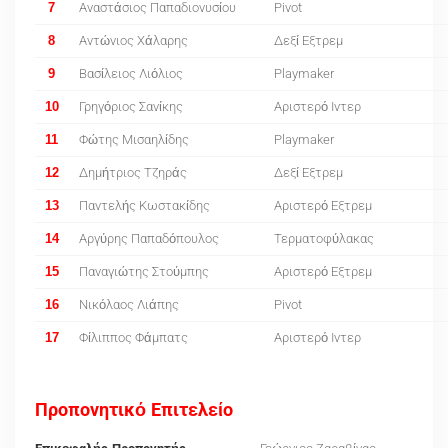
7
Αναστάσιος Παπαδιονυσίου
Pivot
8
Αντώνιος Χάλαρης
Δεξί Εξτρεμ
9
Βασίλειος Λιόλιος
Playmaker
10
Γρηγόριος Σανίκης
Αριστερό Ιντερ
11
Φώτης Μισαηλίδης
Playmaker
12
Δημήτριος Τζηράς
Δεξί Εξτρεμ
13
Παντελής Κωστακίδης
Αριστερό Εξτρεμ
14
Αργύρης Παπαδόπουλος
Τερματοφύλακας
15
Παναγιώτης Στούμπης
Αριστερό Εξτρεμ
16
Νικόλαος Λιάπης
Pivot
17
Φίλιππος Φάμπατς
Αριστερό Ιντερ
Προπονητικό Επιτελείο