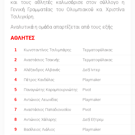
και τους αθλητές καλωσόρισε στον σύλλογο η
Γενική Γραμματέας του Ολυμπιακού κα. Χριστίνα
Τσιλιγκίρη.
Αναλυτικά η ομάδα απαρτίζεται από τους εξής
ΑΘΛΗΤΕΣ
1
Κωνσταντίνος Τσιλιμπάρης
Τερματοφύλακας
2
Αναστάσιος Τσακνής
Τερματοφύλακας
3
Αλέξανδρος Αλβανός
Δεξί Ιντερ
4
Πέτρος Κανδύλας
Playmaker
5
Παναγιώτης Καραμπουρνιώτης
Pivot
6
Αντώνιος Λεωνίδας
Playmaker
7
Αναστάσιος Παπαδιονυσίου
Pivot
8
Αντώνιος Χάλαρης
Δεξί Εξτρεμ
9
Βασίλειος Λιόλιος
Playmaker