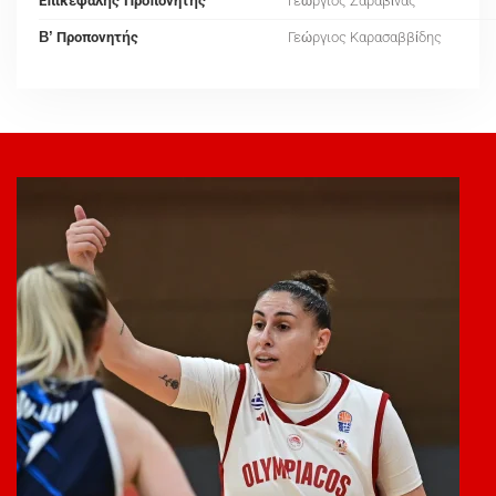
Επικεφαλής Προπονητής
Γεώργιος Ζαραβίνας
B’ Προπονητής
Γεώργιος Καρασαββίδης