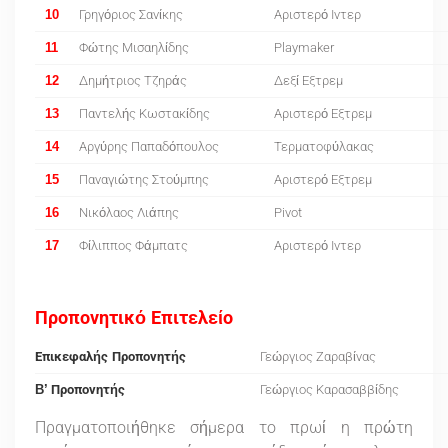
10
Γρηγόριος Σανίκης
Αριστερό Ιντερ
11
Φώτης Μισαηλίδης
Playmaker
12
Δημήτριος Τζηράς
Δεξί Εξτρεμ
13
Παντελής Κωστακίδης
Αριστερό Εξτρεμ
14
Αργύρης Παπαδόπουλος
Τερματοφύλακας
15
Παναγιώτης Στούμπης
Αριστερό Εξτρεμ
16
Νικόλαος Λιάπης
Pivot
17
Φίλιππος Φάμπατς
Αριστερό Ιντερ
Προπονητικό Επιτελείο
Επικεφαλής Προπονητής
Γεώργιος Ζαραβίνας
B’ Προπονητής
Γεώργιος Καρασαββίδης
Πραγματοποιήθηκε σήμερα το πρωί η πρώτη