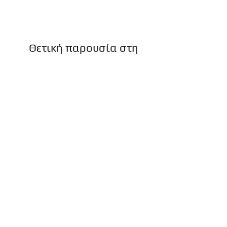
Θετική παρουσία στη
Θεσσαλονίκη
Μια ακόμα πολύ καλή παρουσία πρόσθεσαν
στο ενεργητικό τους οι αθλήτριες του
τμήματος Ταε Κβο Ντο του Ολυμπιακού. Οι
Ελπίδα Σεγρεδάκη και Σεμέ...
Θετική παρουσία την πρώτη