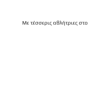
Με τέσσερις αθλήτριες στο
«Κύπελλο Ακρόπολης»
Με αμείωτους ρυθμούς συνεχίζονται οι
αγωνιστικές υποχρεώσεις του τμημάτων των
Πολεμικών Τεχνών του Ολυμπιακού. Το
τριήμερο 12-13-14 Απριλίου ο Ολυμ...
Δυνατές εμφανίσεις στο