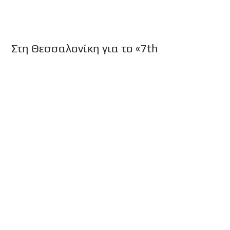
Στη Θεσσαλονίκη για το «7th
Open European Clubs
Championships 2019»
Με προορισμό τη Θεσσαλονίκη αναχωρεί την
Παρασκευή (1/3) η αποστολή του τμήματος
Ταε Κβο Ντο του Ολυμπιακού, προκειμένου να
λάβει μέρος στο 7th Ope...
Ο πήχης ανεβαίνει συνεχώς