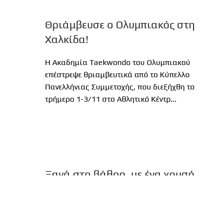
Θριάμβευσε ο Ολυμπιακός στη
Χαλκίδα!
Η Ακαδημία Taekwondo του Ολυμπιακού
επέστρεψε θριαμβευτικά από το Κύπελλο
Πανελλήνιας Συμμετοχής, που διεξήχθη το
τρήμερο 1-3/11 στο Αθλητικό Κέντρ...
Ξανά στο βάθρο, με ένα χρυσό
και ένα χάλκινο
Εξαιρετική ήταν η παρουσία των αθλητριών