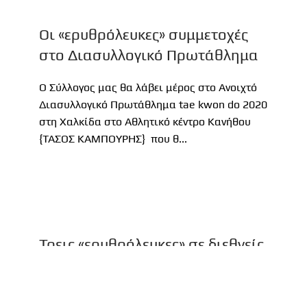
Οι «ερυθρόλευκες» συμμετοχές
στο Διασυλλογικό Πρωτάθλημα
O Σύλλογος μας θα λάβει μέρος στο Ανοιχτό
Διασυλλογικό Πρωτάθλημα tae kwon do 2020
στη Χαλκίδα στο Αθλητικό κέντρο Κανήθου
{ΤΑΣΟΣ ΚΑΜΠΟΥΡΗΣ} που θ...
Τρεις «ερυθρόλευκες» σε διεθνείς
αγώνες στη Σόφια!
Οι αγωνιστικές υποχρεώσεις για τους