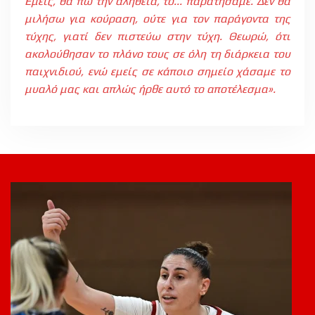
Εμείς, θα πω την αλήθεια, το... παρατήσαμε. Δεν θα
μιλήσω για κούραση, ούτε για τον παράγοντα της
τύχης, γιατί δεν πιστεύω στην τύχη. Θεωρώ, ότι
ακολούθησαν το πλάνο τους σε όλη τη διάρκεια του
παιχνιδιού, ενώ εμείς σε κάποιο σημείο χάσαμε το
μυαλό μας και απλώς ήρθε αυτό το αποτέλεσμα».