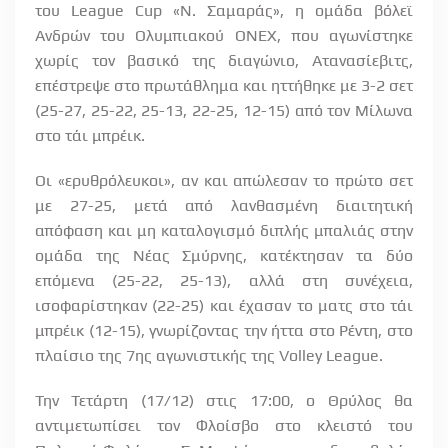
του
League
Cup
«Ν. Σαμαράς», η ομάδα βόλεϊ
Ανδρών του Ολυμπιακού ΟΝΕΧ, που αγωνίστηκε
χωρίς τον βασικό της διαγώνιο, Ατανασίεβιτς,
επέστρεψε στο πρωτάθλημα και ηττήθηκε με 3-2 σετ
(25-27, 25-22, 25-13, 22-25, 12-15) από τον Μίλωνα
στο τάι μπρέικ.
Οι «ερυθρόλευκοι», αν και απώλεσαν το πρώτο σετ
με 27-25, μετά από λανθασμένη διαιτητική
απόφαση και μη καταλογισμό διπλής μπαλιάς στην
ομάδα της Νέας Σμύρνης, κατέκτησαν τα δύο
επόμενα (25-22, 25-13), αλλά στη συνέχεια,
ισοφαρίστηκαν (22-25) και έχασαν το ματς στο τάι
μπρέικ (12-15), γνωρίζοντας την ήττα στο Ρέντη, στο
πλαίσιο της 7ης αγωνιστικής της
Volley
League
.
Την Τετάρτη (17/12) στις 17:00, ο Θρύλος θα
αντιμετωπίσει τον Φλοίσβο στο κλειστό του