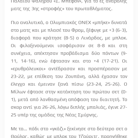
Παλαιού Φαλήρου «Σ. Μπεφόν», για το εξ αναβολής
ματς της 3ης «στροφής» του πρωταθλήματος.
Πιο αναλυτικά, ο Ολυμπιακός ΟΝΕΧ «μπήκε» δυνατά
στο ματς και με πλασέ του Φρομ, ξέφυγε με +3 (6-3),
διαφορά που κράτησε (8-5) ο Λινάρδος, με μπλοκ.
Οι φιλοξενούμενοι ισοφάρισαν σε 8-8 και στη
συνέχεια, απέκτησαν προβάδισμα δύο πόντων (9-
11, 14-16), ενώ έφτασαν και στο +4 (17-21). Οι
«ερυθρόλευκοι» αντέδρασαν και προσπέρασαν με
23-22, με επίθεση του Ζουπάνη, αλλά έχασαν τον
έλεγχο και έμειναν ξανά πίσω (23-24, 25-26). Ο
Μίλων έφτασε στην κατάκτηση του πρώτου σετ (0-
1), μετά από λανθασμένη απόφαση του διαιτητή. Το
σκορ αντί για 26-26, λόγω διπλής μπαλιάς, έγινε 27-
25 υπέρ της ομάδας της Νέας Σμύρνης.
Με το... πόδι στο «γκάζι» ξεκίνησε στο δεύτερο σετ ο
Θρύλος, καθώς με μπλοκ του Τζούριτς, προηγήθηκε