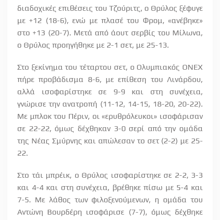
διαδοχικές επιθέσεις του Τζούριτς, ο Θρύλος ξέφυγε
με +12 (18-6), ενώ με πλασέ του Φρομ, «ανέβηκε»
στο +13 (20-7). Μετά από άουτ σερβίς του Μίλωνα,
ο Θρύλος προηγήθηκε με 2-1 σετ, με 25-13.
Στο ξεκίνημα του τέταρτου σετ, ο Ολυμπιακός ΟΝΕΧ
πήρε προβάδισμα 8-6, με επίθεση του Λινάρδου,
αλλά ισοφαρίστηκε σε 9-9 και στη συνέχεια,
γνώρισε την ανατροπή (11-12, 14-15, 18-20, 20-22).
Με μπλοκ του Πέριν, οι «ερυθρόλευκοι» ισοφάρισαν
σε 22-22, όμως δέχθηκαν 3-0 σερί από την ομάδα
της Νέας Σμύρνης και απώλεσαν το σετ (2-2) με 25-
22.
Στο τάι μπρέικ, ο Θρύλος ισοφαρίστηκε σε 2-2, 3-3
και 4-4 και στη συνέχεια, βρέθηκε πίσω με 5-4 και
7-5. Με λάθος των φιλοξενούμενων, η ομάδα του
Αντώνη Βουρδέρη ισοφάρισε (7-7), όμως δέχθηκε