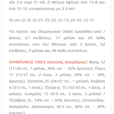
νέο 3-0 σερί (7-10). Ο Μίλων έφτασε στο 13-8 και
στο 15-12, επικρατώντας με 3-2 σετ.
Τα σετ (2-3): 25-27, 25-22, 25-13, 22-25, 12-15
*Οι πόντοι του Ολυμπιακού ΟΝΕΧ προήλθαν από 7
άσους, 67 επιθέσεις, 11 μπλοκ και 24 λάθη
αντιπάλων, ενώ του Μίλωνα από 3 άσους, 62
επιθέσεις, 9 μπλοκ και 28 λάθη αντιπάλων.
ΟΛΥΜΠΙΑΚΟΣ ΟΝΕΧ (Αντώνης Βουρδέρης):
Φρομ 12
(11/20 επ., 1 μπλοκ, 36% υπ. – 25% άριστες), Πέριν
17 (13/37 επ., 2 άσοι, 2 μπλοκ, 50% υπ. – 39%
άριστες), Ζουπάνη 25 (24/47 επ., 1 μπλοκ), Καβάνα
4 (3/3 επ., 1 άσος), Τζούριτς 15 (10/20 επ., 1 άσος, 4
μπλοκ), Λινάρδος 12 (6/9 επ., 3 άσοι, 3 μπλοκ) /
Τζιάβρας (λ., 59% υπ. – 50% άριστες), Πιτακούδης,
Χασμπάλα, Δαλακούρας (0/2 επ., 40% υπ. – 20%
άριστες)