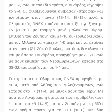
με 5-2, ενώ με τον ίδιο τρόπο, ο Λινάρδος «έγραψε»
το 9-4. Οι φιλοξενούμενοι ανέβασαν «στροφές» και
πλησίασαν στον πόντο (15-14, 16-15), αλλά ο
Ολυμπιακός ΟΝΕΧ «απάντησε» και ξέφυγε ξανά με
+5 (20-15), με τρομερό μονό μπλοκ του Φρομ.
Επίθεση του Ζουπάνη και 21-16 οι «ερυθρόλευκοι»,
με τον Μίλωνα να «τρέχει» 4-0 σερί και να μειώνει
στον πόντο (21-20). Ο Θρύλος, ωστόσο, δεν «λύγισε»
και με άσο του Λινάρδου, προηγήθηκε με 23-20, ενώ
με άουτ επίθεση των Νεοσμυρνιωτών, έφτασε στο
25-22, ισοφαρίζοντας σε 1-1 σετ.
Στο τρίτο σετ, ο Ολυμπιακός ΟΝΕΧ προηγήθηκε με
10-4, μετά από λάθος των φιλοξενούμενων, ενώ
έφτασε στο +7 (11-4), με μπλοκ άουτ του Πέριν. Με
άσο του Λινάρδου, η διαφορά των «ερυθρόλευκων»
έφτασε στο +9 (14-5), με τον Ζουπάνη να κερδίζει
έναν ακόμα πόντο, για το +10 (16-6). Με δύο