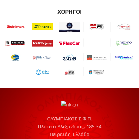
ΧΟΡΗΓΟΙ
ΟΛΥΜΠΙΑΚΟΣ Σ.Φ.Π.
Πλατεία Αλεξάνδρας, 185 34
Πειραιάς, Ελλάδα