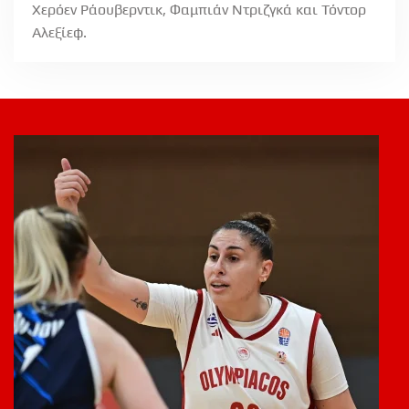
Χερόεν Ράουβερντικ, Φαμπιάν Ντριζγκά και Τόντορ
Αλεξίεφ.