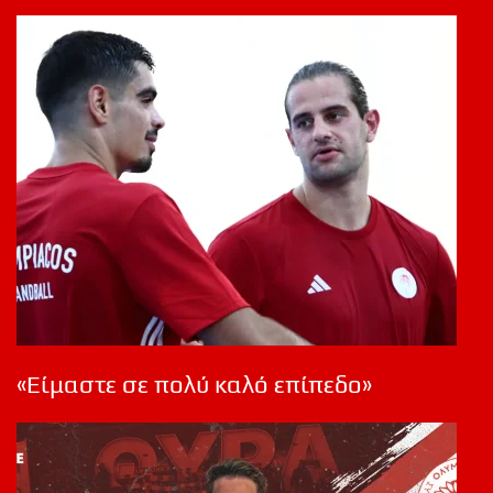
«Είμαστε σε πολύ καλό επίπεδο»