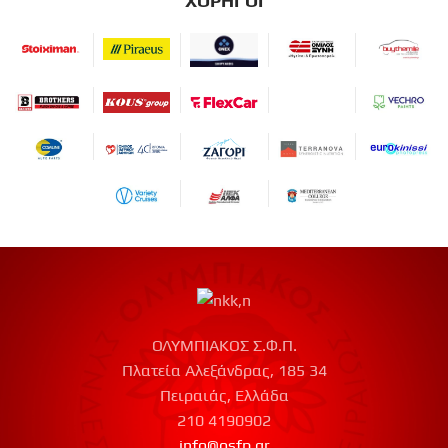
ΧΟΡΗΓΟΙ
ΟΛΥΜΠΙΑΚΟΣ Σ.Φ.Π.
Πλατεία Αλεξάνδρας, 185 34
Πειραιάς, Ελλάδα
210 4190902
info@osfp.gr