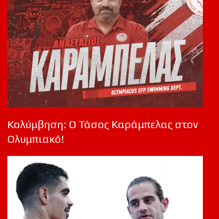
Κολύμβηση: Ο Τάσος Καράμπελας στον
Ολυμπιακό!