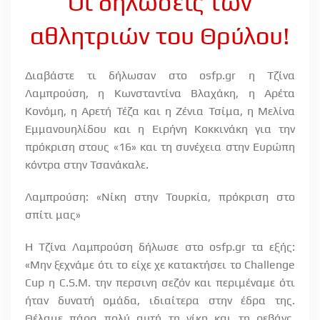
Οι δηλώσεις των
αθλητριών του Θρύλου!
Διαβάστε τι δήλωσαν στο osfp.gr η Τζίνα
Λαμπρούση, η Κωνσταντίνα Βλαχάκη, η Αρέτα
Κονόμη, η Αρετή Τέζα και η Ζένια Τσίμα, η Μελίνα
Εμμανουηλίδου και η Ειρήνη Κοκκινάκη για την
πρόκριση στους «16» και τη συνέχεια στην Ευρώπη
κόντρα στην Τσανάκαλε.
Λαμπρούση: «Νίκη στην Τουρκία, πρόκριση στο
σπίτι μας»
Η Τζίνα Λαμπρούση δήλωσε στο osfp.gr τα εξής:
«Μην ξεχνάμε ότι το είχε χε κατακτήσει το Challenge
Cup η C.S.M. την περσινη σεζόν και περιμέναμε ότι
ήταν δυνατή ομάδα, ιδιαίτερα στην έδρα της.
Θέλαμε πάρα πολύ αυτή τη νίκη και τη ρεβάνς,